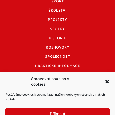
SPORT
ŠKOLSTVÍ
PROJEKTY
SPOLKY
HISTORIE
ROZHOVORY
SPOLEČNOST
PRAKTICKÉ INFORMACE
CENÍK INZERCE
Spravovat souhlas s
cookies
INFORMACE A KODEX DISKUTUJÍCÍCH
LOGO A LOGO MANUÁL
Používáme cookies k optimalizaci našich webových stránek a našich
služeb.
Příjmout