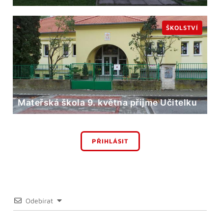
ŠKOLSTVÍ
Mateřská škola 9. května přijme Učitelku
PŘIHLÁSIT
Odebírat