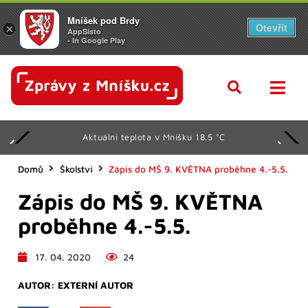
Mníšek pod Brdy
Otevřít
×
AppSisto
- In Google Play
Aktuální teplota v Mníšku 18.5 °C
Domů
Školství
Zápis do MŠ 9. KVĚTNA proběhne 4.-5.5.
Zápis do MŠ 9. KVĚTNA
proběhne 4.-5.5.
17. 04. 2020
24
AUTOR:
EXTERNÍ AUTOR