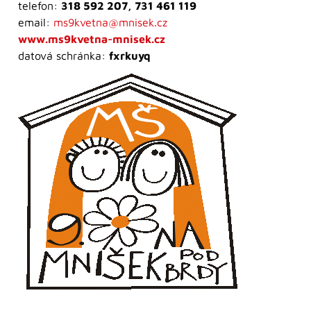
telefon:
318 592 207, 731 461 119
email:
ms9kvetna@mnisek.cz
www.ms9kvetna-mnisek.cz
datová schránka: ‎
fxrkuyq