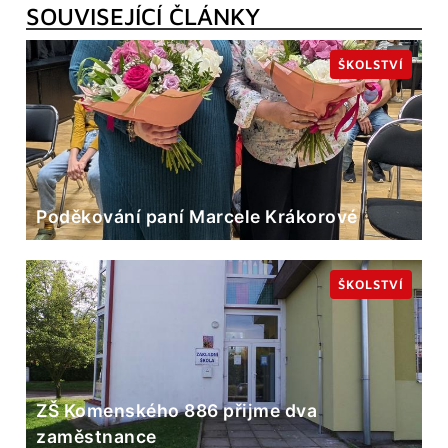
SOUVISEJÍCÍ ČLÁNKY
ŠKOLSTVÍ
Poděkování paní Marcele Krákorové
ŠKOLSTVÍ
ZŠ Komenského 886 přijme dva
zaměstnance