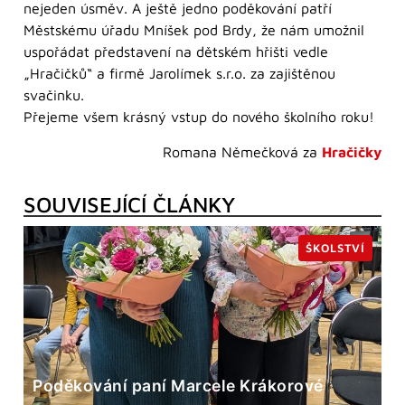
nejeden úsměv. A ještě jedno poděkování patří
Městskému úřadu Mníšek pod Brdy, že nám umožnil
uspořádat představení na dětském hřišti vedle
„Hračičků“ a firmě Jarolímek s.r.o. za zajištěnou
svačinku.
Přejeme všem krásný vstup do nového školního roku!
Romana Němečková za
Hračičky
SOUVISEJÍCÍ ČLÁNKY
ŠKOLSTVÍ
Poděkování paní Marcele Krákorové