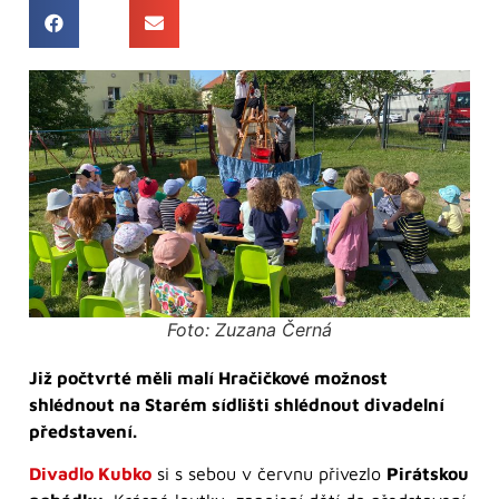
Foto: Zuzana Černá
Již počtvrté měli malí Hračičkové možnost
shlédnout na Starém sídlišti shlédnout divadelní
představení.
Divadlo Kubko
si s sebou v červnu přivezlo
Pirátskou