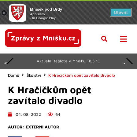
Mníšek pod Brdy
Otevřít
×
AppSisto
- In Google Play
Aktuální teplota v Mníšku 18.5 °C
Domů
Školství
K Hračičkům opět zavítalo divadlo
K Hračičkům opět
zavítalo divadlo
04. 08. 2022
64
AUTOR:
EXTERNÍ AUTOR