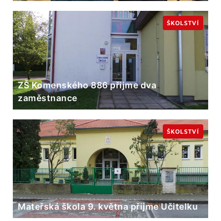
ŠKOLSTVÍ
ZŠ Komenského 886 přijme dva
zaměstnance
ŠKOLSTVÍ
Mateřská škola 9. května přijme Učitelku