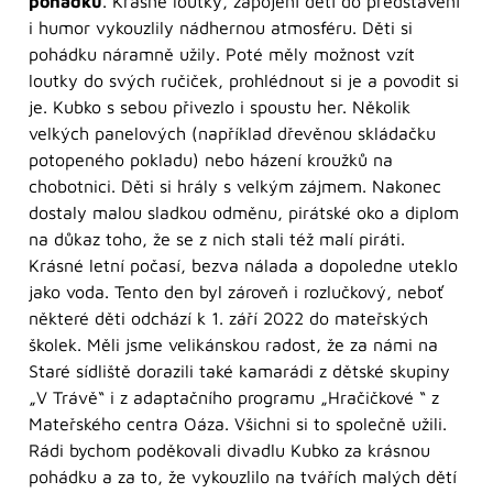
pohádku
. Krásné loutky, zapojení dětí do představení
i humor vykouzlily nádhernou atmosféru. Děti si
pohádku náramně užily. Poté měly možnost vzít
loutky do svých ručiček, prohlédnout si je a povodit si
je. Kubko s sebou přivezlo i spoustu her. Několik
velkých panelových (například dřevěnou skládačku
potopeného pokladu) nebo házení kroužků na
chobotnici. Děti si hrály s velkým zájmem. Nakonec
dostaly malou sladkou odměnu, pirátské oko a diplom
na důkaz toho, že se z nich stali též malí piráti.
Krásné letní počasí, bezva nálada a dopoledne uteklo
jako voda. Tento den byl zároveň i rozlučkový, neboť
některé děti odchází k 1. září 2022 do mateřských
školek. Měli jsme velikánskou radost, že za námi na
Staré sídliště dorazili také kamarádi z dětské skupiny
„V Trávě“ i z adaptačního programu „Hračičkové “ z
Mateřského centra Oáza. Všichni si to společně užili.
Rádi bychom poděkovali divadlu Kubko za krásnou
pohádku a za to, že vykouzlilo na tvářích malých dětí