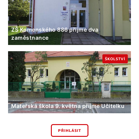
ZŠ Komenského 886 přijme dva
zaměstnance
ŠKOLSTVÍ
Mateřská škola 9. května přijme Učitelku
PŘIHLÁSIT