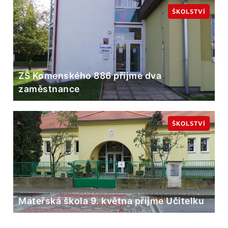
ŠKOLSTVÍ
ZŠ Komenského 886 přijme dva
zaměstnance
ŠKOLSTVÍ
Mateřská škola 9. května přijme Učitelku