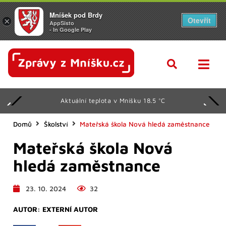
Mníšek pod Brdy
Otevřít
×
AppSisto
- In Google Play
Aktuální teplota v Mníšku 18.5 °C
Domů
Školství
Mateřská škola Nová hledá zaměstnance
Mateřská škola Nová
hledá zaměstnance
23. 10. 2024
32
AUTOR:
EXTERNÍ AUTOR