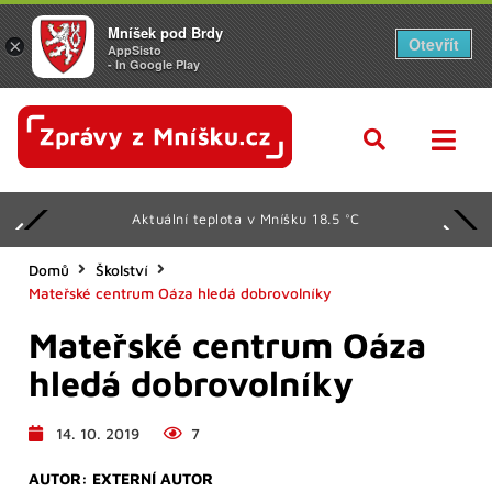
Mníšek pod Brdy
Otevřít
×
AppSisto
- In Google Play
Aktuální teplota v Mníšku 18.5 °C
Domů
Školství
Mateřské centrum Oáza hledá dobrovolníky
Mateřské centrum Oáza
hledá dobrovolníky
14. 10. 2019
7
AUTOR:
EXTERNÍ AUTOR