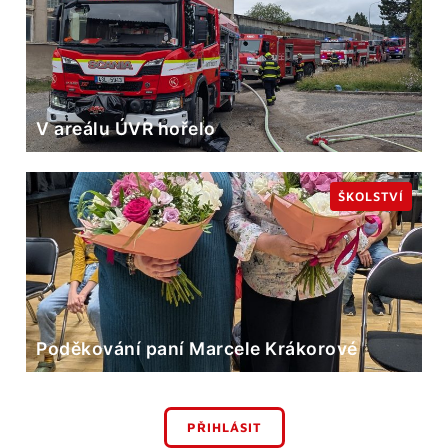
V areálu ÚVR hořelo
ŠKOLSTVÍ
Poděkování paní Marcele Krákorové
PŘIHLÁSIT