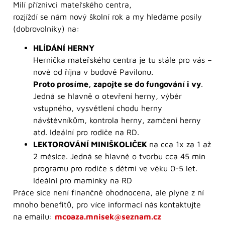
Milí příznivci mateřského centra,
rozjíždí se nám nový školní rok a my hledáme posily
(dobrovolníky) na:
HLÍDÁNÍ HERNY
Hernička mateřského centra je tu stále pro vás –
nově od října v budově Pavilonu.
Proto prosíme, zapojte se do fungování i vy
.
Jedná se hlavně o otevření herny, výběr
vstupného, vysvětlení chodu herny
návštěvníkům, kontrola herny, zamčení herny
atd. Ideální pro rodiče na RD.
LEKTOROVÁNÍ MINIŠKOLIČEK
na cca 1x za 1 až
2 měsíce. Jedná se hlavně o tvorbu cca 45 min
programu pro rodiče s dětmi ve věku 0-5 let.
Ideální pro maminky na RD
Práce sice není finančně ohodnocena, ale plyne z ní
mnoho benefitů, pro více informací nás kontaktujte
na emailu:
mcoaza.mnisek@seznam.cz