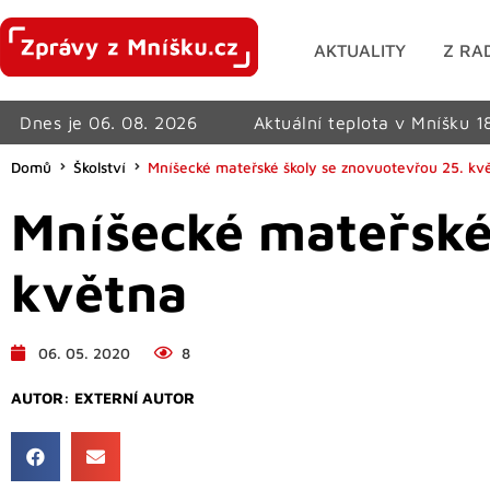
AKTUALITY
Z RA
Dnes je 06. 08. 2026
Aktuální teplota v Mníšku 1
Domů
Školství
Mníšecké mateřské školy se znovuotevřou 25. kv
Mníšecké mateřské
května
06. 05. 2020
8
AUTOR:
EXTERNÍ AUTOR