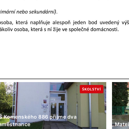
ŠKOLSTVÍ
Š Komenského 886 přijme dva
aměstnance
Mateř