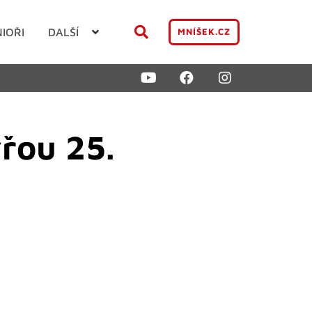
NIOŘI
DALŠÍ
MNÍŠEK.CZ
řou 25.