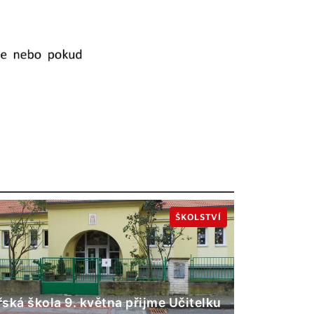
ŠKOLSTVÍ
ská škola 9. května přijme Učitelku