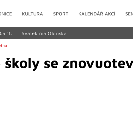
DNICE
KULTURA
SPORT
KALENDÁŘ AKCÍ
SE
8.5 °C
Svátek má Oldřiška
ětna
 školy se znovuotev