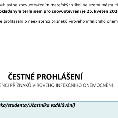
souhlasí se znovuotevřením mateřských škol na území města M
okládaným termínem pro znovuotevření je 25. květen 202
 prohlášení o neexistenci příznaků virového infekčního onemo