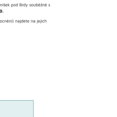
níšek pod Brdy souběžně s
0.
cnění) najdete na jejich