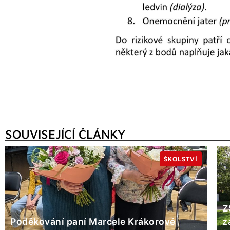
SOUVISEJÍCÍ ČLÁNKY
ŠKOLSTVÍ
Z
Poděkování paní Marcele Krákorové
z