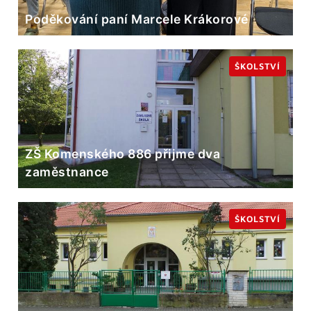
Poděkování paní Marcele Krákorové
ŠKOLSTVÍ
ZŠ Komenského 886 přijme dva
zaměstnance
ŠKOLSTVÍ