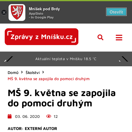
Mníšek pod Brdy
Otevřít
×
AppSisto
- In Google Play
teplota v Mníšku 18.5 °C
Sv
Domů
Školství
MŠ 9. května se zapojila do pomoci druhým
MŠ 9. května se zapojila
do pomoci druhým
03. 06. 2020
12
AUTOR:
EXTERNÍ AUTOR