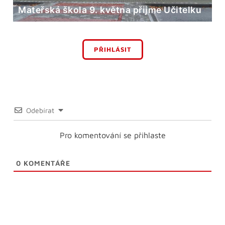
Mateřská škola 9. května přijme Učitelku
PŘIHLÁSIT
Odebírat
Pro komentování se přihlaste
0
KOMENTÁŘE