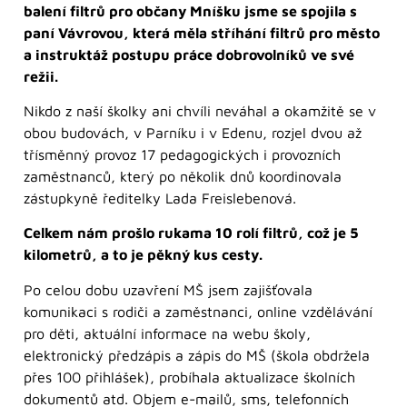
balení filtrů pro občany Mníšku jsme se spojila s
paní Vávrovou, která měla stříhání filtrů pro město
a instruktáž postupu práce dobrovolníků ve své
režii.
Nikdo z naší školky ani chvíli neváhal a okamžitě se v
obou budovách, v Parníku i v Edenu, rozjel dvou až
třísměnný provoz 17 pedagogických i provozních
zaměstnanců, který po několik dnů koordinovala
zástupkyně ředitelky Lada Freislebenová.
Celkem nám prošlo rukama 10 rolí filtrů, což je 5
kilometrů, a to je pěkný kus cesty.
Po celou dobu uzavření MŠ jsem zajišťovala
komunikaci s rodiči a zaměstnanci, online vzdělávání
pro děti, aktuální informace na webu školy,
elektronický předzápis a zápis do MŠ (škola obdržela
přes 100 přihlášek), probíhala aktualizace školních
dokumentů atd. Objem e-mailů, sms, telefonních