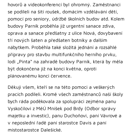
hovorů a videokonferencí byl ohromný. Zaměstnanci
se podíleli na šití roušek, domácím vzdělávání dětí,
pomocí pro seniory, údržbě školních budov atd. Kolem
budovy Parník proběhla již urgentní sanace zdiva,
oprava a sanace předšatny z ulice Nová, dovybavení
tří nových šaten a předšaten botníky a dalším
nábytkem. Proběhla také složitá jednání a rozsáhlé
přípravy pro stavbu multifunkčního herního prvku,
lodi „Pinta“ na zahradě budovy Parník, která by měla
být dokončena již na konci května, oproti
plánovanému konci července.
Děkuji všem, kteří se na této pomoci a veškerých
pracích podíleli. Kromě všech zaměstnanců naší školy
bych ráda poděkovala za spolupráci zejména panu
Vyskočilovi z MěÚ Mníšek pod Brdy (Odbor správy
majetku a investic), panu Duchoňovi, paní Vávrové a
v neposlední řadě paní starostce Davis a paní
místostarostce Dalešické.