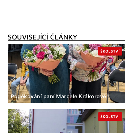
SOUVISEJÍCÍ ČLÁNKY
ŠKOLSTVÍ
Poděkování paní Marcele Krákorové
ŠKOLSTVÍ