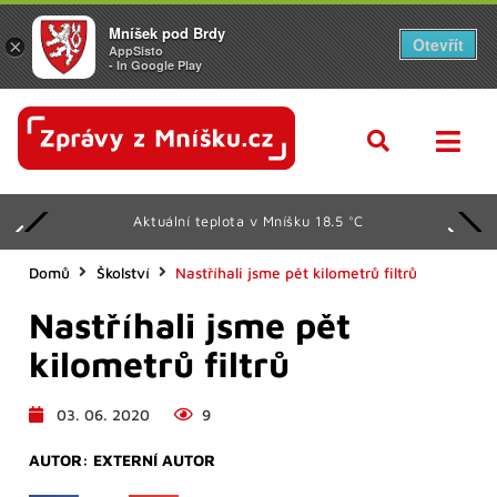
Mníšek pod Brdy
Otevřít
×
AppSisto
- In Google Play
Aktuální teplota v Mníšku 18.5 °C
Domů
Školství
Nastříhali jsme pět kilometrů filtrů
Nastříhali jsme pět
kilometrů filtrů
03. 06. 2020
9
AUTOR:
EXTERNÍ AUTOR