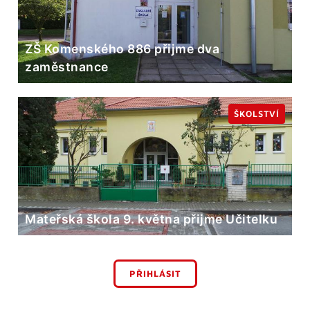
ZŠ Komenského 886 přijme dva
zaměstnance
ŠKOLSTVÍ
Mateřská škola 9. května přijme Učitelku
PŘIHLÁSIT