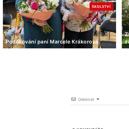
ŠKOLSTVÍ
Z
Poděkování paní Marcele Krákorové
z
Odebírat