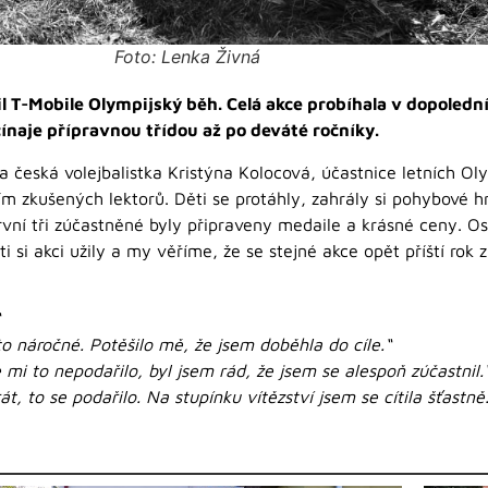
Foto: Lenka Živná
il T-Mobile Olympijský běh. Celá akce probíhala v dopoled
čínaje přípravnou třídou až po deváté ročníky.
la česká volejbalistka Kristýna Kolocová, účastnice letních O
 zkušených lektorů. Děti se protáhly, zahrály si pohybové hr
vní tři zúčastněné byly připraveny medaile a krásné ceny. Ost
 si akci užily a my věříme, že se stejné akce opět příští rok 
to náročné. Potěšilo mě, že jsem doběhla do cíle.“
 mi to nepodařilo, byl jsem rád, že jsem se alespoň zúčastnil.
t, to se podařilo. Na stupínku vítězství jsem se cítila šťastně.