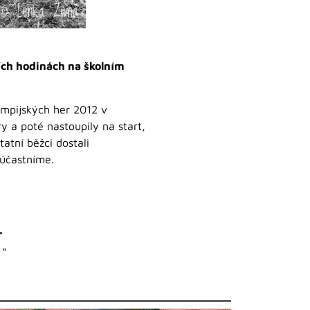
ních hodinách na školním
lympijských her 2012 v
y a poté nastoupily na start,
atní běžci dostali
zúčastníme.
“
“