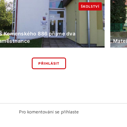
ŠKOLSTVÍ
Š Komenského 886 přijme dva
aměstnance
Mateř
PŘIHLÁSIT
Pro komentování se přihlaste