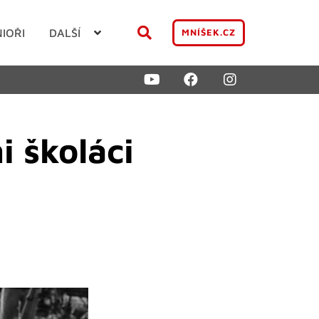
NIOŘI
DALŠÍ
MNÍŠEK.CZ
i školáci