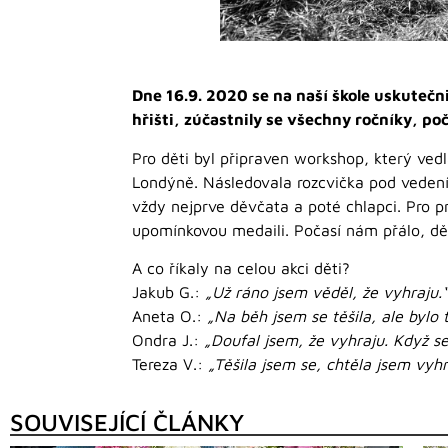
Dne 16.9. 2020 se na naší škole uskutečn
hřišti, zúčastnily se všechny ročníky, po
Pro děti byl připraven workshop, který ved
Londýně. Následovala rozcvička pod vedením
vždy nejprve děvčata a poté chlapci. Pro pr
upomínkovou medaili. Počasí nám přálo, děti
A co říkaly na celou akci děti?
Jakub G.:
„Už ráno jsem věděl, že vyhraju.“
Aneta O.:
„Na běh jsem se těšila, ale bylo 
Ondra J.:
„Doufal jsem, že vyhraju. Když se
Tereza V.:
„Těšila jsem se, chtěla jsem vyhrá
SOUVISEJÍCÍ ČLÁNKY