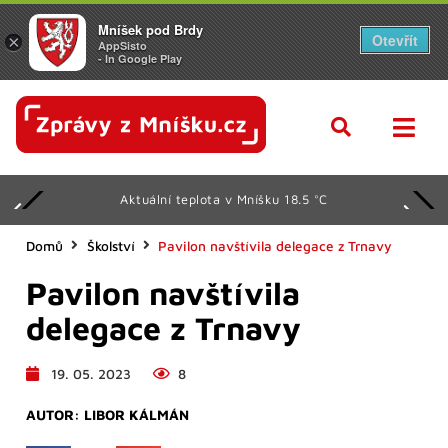
Mníšek pod Brdy
Otevřít
×
AppSisto
- In Google Play
Aktuální teplota v Mníšku 18.5 °C
Domů
Školství
Pavilon navštívila delegace z Trnavy
Pavilon navštívila
delegace z Trnavy
19. 05. 2023
8
AUTOR:
LIBOR KÁLMÁN