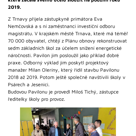
2019.
Z Trnavy přijela zástupkyně primátora Eva
Nemčovská a s ní zaměstnanci investiční odboru
magistrátu. V krajském městě Trnava, které má téměř
70 000 obyvatel, chtějí z Plánu obnovy rekonstruovat
sedm základních škol za účelem snížení energetické
náročnosti. Pavilon jim posloužil jako příklad dobré
praxe. Odborný výklad jim poskytl projektový
manažer Milan Oleríny, který řídil stavbu Pavilonu
2018 až 2019. Potom ještě společně navštívili školy v
Psárech a Jesenici.
Budovou Pavilonu je provedl Miloš Tichý, zástupce
ředitelky školy pro provoz.