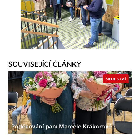
SOUVISEJÍCÍ ČLÁNKY
ŠKOLSTVÍ
Poděkování paní Marcele Krákorové