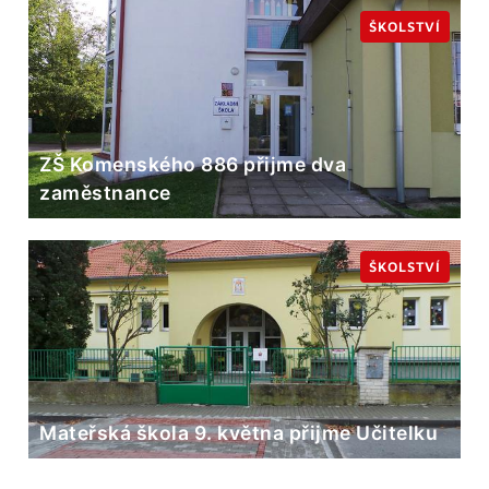
ŠKOLSTVÍ
ZŠ Komenského 886 přijme dva
zaměstnance
ŠKOLSTVÍ
Mateřská škola 9. května přijme Učitelku