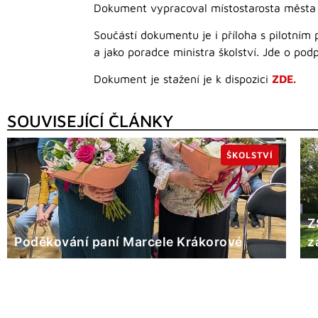
Dokument vypracoval místostarosta města
Součástí dokumentu je i příloha s pilotním 
a jako poradce ministra školství. Jde o pod
Dokument je stažení je k dispozici
ZDE.
SOUVISEJÍCÍ ČLÁNKY
ŠKOLSTVÍ
Z
Poděkování paní Marcele Krákorové
z