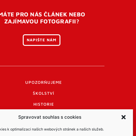
MÁTE PRO NÁS ČLÁNEK NEBO
ZAJÍMAVOU FOTOGRAFII?
NAPIŠTE NÁM
UPOZORŇUJEME
ŠKOLSTVÍ
HISTORIE
PRAKTICKÉ INFORMACE
Spravovat souhlas s cookies
LOGO A LOGO MANUÁL
es k optimalizaci našich webových stránek a našich služeb.