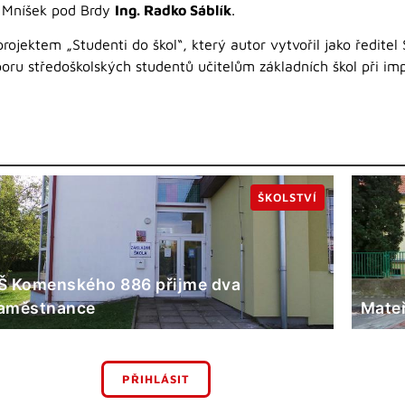
 Mníšek pod Brdy
Ing. Radko Sáblík
.
projektem „Studenti do škol“, který autor vytvořil jako ředit
poru středoškolských studentů učitelům základních škol při i
ŠKOLSTVÍ
Š Komenského 886 přijme dva
aměstnance
Mateř
PŘIHLÁSIT