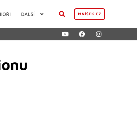
NIOŘI
DALŠÍ
MNÍŠEK.CZ
ionu