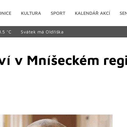
DNICE
KULTURA
SPORT
KALENDÁŘ AKCÍ
SE
8.5 °C
Svátek má Oldřiška
tví v Mníšeckém reg