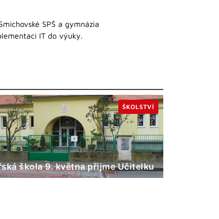
el Smíchovské SPŠ a gymnázia
mplementaci IT do výuky.
ŠKOLSTVÍ
ská škola 9. května přijme Učitelku