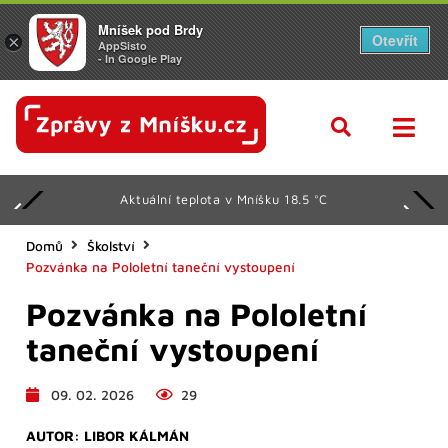
Mníšek pod Brdy
Otevřít
×
AppSisto
- In Google Play
Aktuální teplota v Mníšku 18.5 °C
Domů
Školství
Pozvánka na Pololetní taneční vystoupení
Pozvánka na Pololetní
taneční vystoupení
09. 02. 2026
29
AUTOR:
LIBOR KÁLMÁN