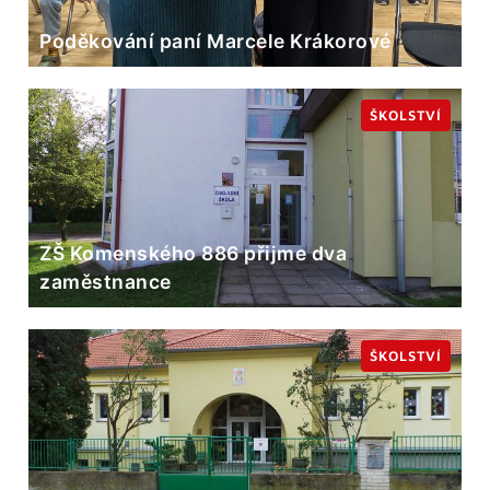
Poděkování paní Marcele Krákorové
ŠKOLSTVÍ
ZŠ Komenského 886 přijme dva
zaměstnance
ŠKOLSTVÍ