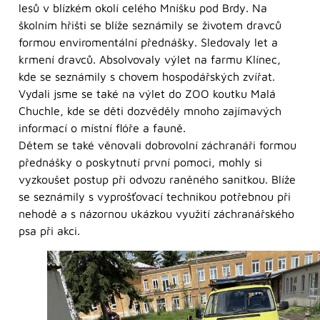
lesů v blízkém okolí celého Mníšku pod Brdy. Na
školním hřišti se blíže seznámily se životem dravců
formou enviromentální přednášky. Sledovaly let a
krmení dravců. Absolvovaly výlet na farmu Klínec,
kde se seznámily s chovem hospodářských zvířat.
Vydali jsme se také na výlet do ZOO koutku Malá
Chuchle, kde se děti dozvěděly mnoho zajímavých
informací o místní flóře a fauně.
Dětem se také věnovali dobrovolní záchranáři formou
přednášky o poskytnutí první pomoci, mohly si
vyzkoušet postup při odvozu raněného sanitkou. Blíže
se seznámily s vyprošťovací technikou potřebnou při
nehodě a s názornou ukázkou využití záchranářského
psa při akci.