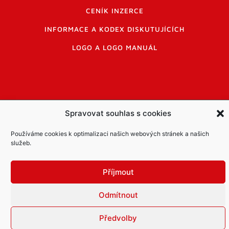
CENÍK INZERCE
INFORMACE A KODEX DISKUTUJÍCÍCH
LOGO A LOGO MANUÁL
Spravovat souhlas s cookies
Informace o zpracování osobních údajů
PDF archiv Zpravodajů
Cookies
Používáme cookies k optimalizaci našich webových stránek a našich
služeb.
© Město Mníšek pod Brdy
Příjmout
Odmítnout
Předvolby