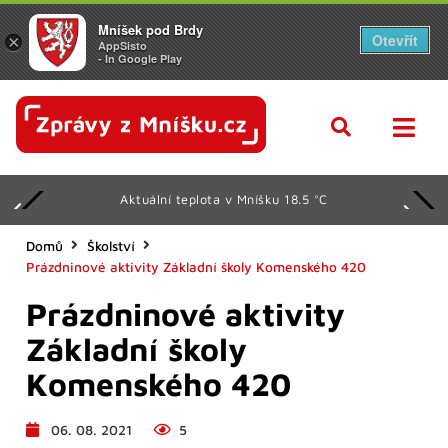
Mníšek pod Brdy
Otevřít
×
AppSisto
- In Google Play
Aktuální teplota v Mníšku 18.5 °C
Domů
Školství
Prázdninové aktivity Základní školy Komenského 420
Prázdninové aktivity
Základní školy
Komenského 420
06. 08. 2021
5