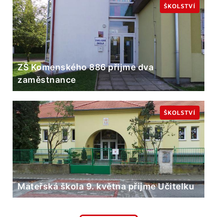
ŠKOLSTVÍ
ZŠ Komenského 886 přijme dva
zaměstnance
ŠKOLSTVÍ
Mateřská škola 9. května přijme Učitelku