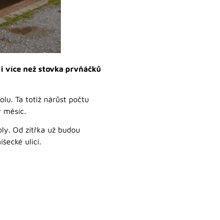
e i více než stovka prvňáčků
olu. Ta totiž nárůst počtu
ý měsíc.
koly. Od zítřka už budou
šecké ulici.