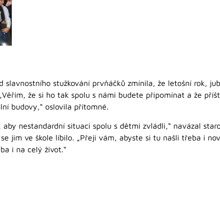
slavnostního stužkování prvňáčků zmínila, že letošní rok, jubil
„Věřím, že si ho tak spolu s námi budete připomínat a že příš
lní budovy,“ oslovila přítomné.
 aby nestandardní situaci spolu s dětmi zvládli,“ navázal staro
e jim ve škole líbilo. „Přeji vám, abyste si tu našli třeba i n
ba i na celý život.“