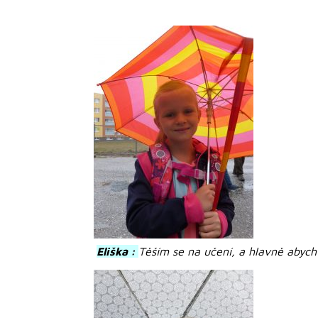
Eliška :
Těším se na učení, a hlavně abych s