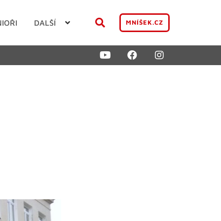
NIOŘI
DALŠÍ
MNÍŠEK.CZ