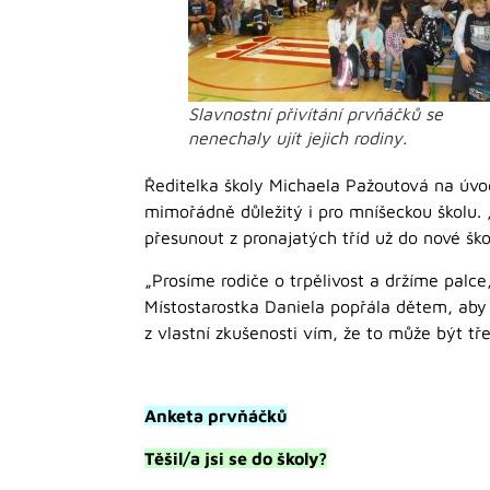
Slavnostní přivítání prvňáčků se
nenechaly ujít jejich rodiny.
Ředitelka školy Michaela Pažoutová na úvod 
mimořádně důležitý i pro mníšeckou školu. 
přesunout z pronajatých tříd už do nové ško
„Prosíme rodiče o trpělivost a držíme palce,
Místostarostka Daniela popřála dětem, aby s
z vlastní zkušenosti vím, že to může být tře
Anketa prvňáčků
Těšil/a jsi se do školy?