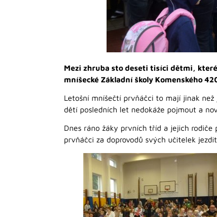
Mezi zhruba sto deseti tisíci dětmi, které
mníšecké Základní školy Komenského 42
Letošní mníšečtí prvňáčci to mají jinak než
dětí posledních let nedokáže pojmout a nov
Dnes ráno žáky prvních tříd a jejich rodiče 
prvňáčci za doprovodů svých učitelek jezdit