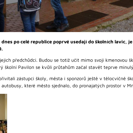
 dnes po celé republice poprvé usedají do školních lavic, j
0.
 jejich předchůdci. Budou se totiž učit mimo svoji kmenovou šk
ý školní Pavilon se kvůli průtahům začal stavět teprve minul
přivítali zástupci školy, města i sponzorů ještě v tělocvičně š
 autobusy, které město sjednalo, do pronajatých prostor v Mní