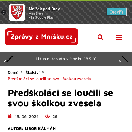
Mníšek pod Brdy
Otevřít
×
AppSisto
- In Google Play
Aktuální teplota v Mníšku 18.5 °C
Domů
Školství
Předškoláci se loučili se svou školkou zvesela
Předškoláci se loučili se
svou školkou zvesela
15. 06. 2024
26
AUTOR:
LIBOR KÁLMÁN