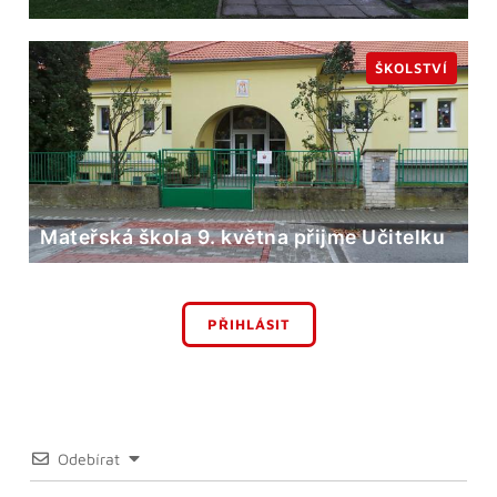
ŠKOLSTVÍ
Mateřská škola 9. května přijme Učitelku
PŘIHLÁSIT
Odebírat