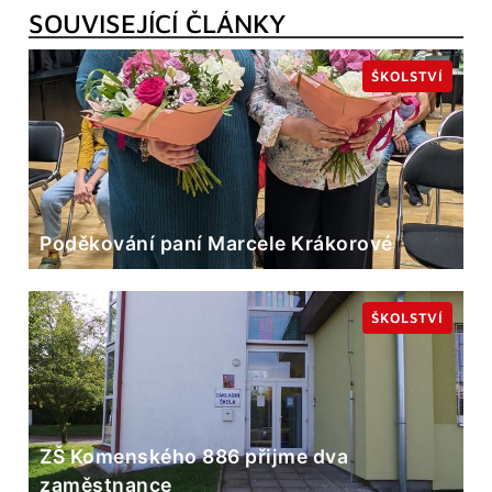
SOUVISEJÍCÍ ČLÁNKY
ŠKOLSTVÍ
Poděkování paní Marcele Krákorové
ŠKOLSTVÍ
ZŠ Komenského 886 přijme dva
zaměstnance