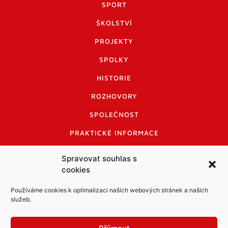
SPORT
ŠKOLSTVÍ
PROJEKTY
SPOLKY
HISTORIE
ROZHOVORY
SPOLEČNOST
PRAKTICKÉ INFORMACE
CENÍK INZERCE
Spravovat souhlas s
cookies
INFORMACE A KODEX DISKUTUJÍCÍCH
LOGO A LOGO MANUÁL
Používáme cookies k optimalizaci našich webových stránek a našich
služeb.