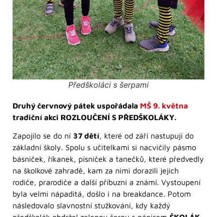
Předškoláci s šerpami
Druhý červnový pátek uspořádala
MŠ 9. května
tradiční akci ROZLOUČENÍ S PŘEDŠKOLÁKY.
Zapojilo se do ní
37 dětí
, které od září nastupují do
základní školy. Spolu s učitelkami si nacvičily pásmo
básniček, říkanek, písniček a tanečků, které předvedly
na školkové zahradě, kam za nimi dorazili jejich
rodiče, prarodiče a další příbuzní a známí. Vystoupení
byla velmi nápaditá, došlo i na breakdance. Potom
následovalo slavnostní stužkování, kdy každý