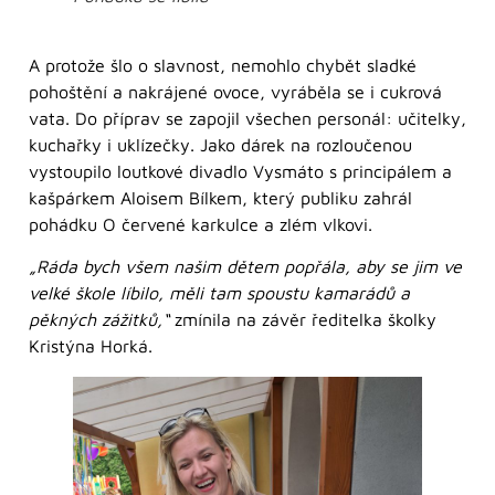
A protože šlo o slavnost, nemohlo chybět sladké
pohoštění a nakrájené ovoce, vyráběla se i cukrová
vata. Do příprav se zapojil všechen personál: učitelky,
kuchařky i uklízečky. Jako dárek na rozloučenou
vystoupilo loutkové divadlo Vysmáto s principálem a
kašpárkem Aloisem Bílkem, který publiku zahrál
pohádku O červené karkulce a zlém vlkovi.
„Ráda bych všem našim dětem popřála, aby se jim ve
velké škole líbilo, měli tam spoustu kamarádů a
pěkných zážitků,“
zmínila na závěr ředitelka školky
Kristýna Horká.