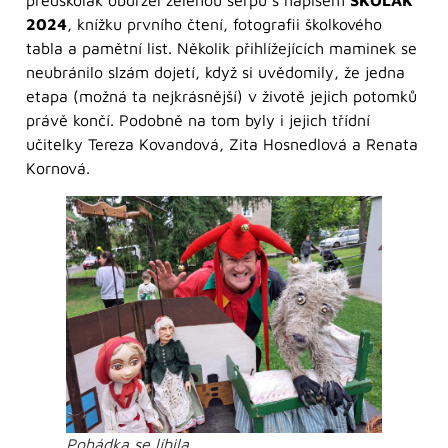
předškolák obdržel zelenou šerpu s nápisem
ŠKOLÁK
2024
, knížku prvního čtení, fotografii školkového
tabla a pamětní list. Několik přihlížejících maminek se
neubránilo slzám dojetí, když si uvědomily, že jedna
etapa (možná ta nejkrásnější) v životě jejich potomků
právě končí. Podobně na tom byly i jejich třídní
učitelky Tereza Kovandová, Zita Hosnedlová a Renata
Kornová.
Pohádka se líbila