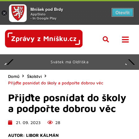
Mníšek pod Brdy
Otevřít
×
AppSisto
- In Google Play
Svátek má Oldřiška
Domů
Školství
Přijďte posnídat do školy a podpořte dobrou věc
Přijďte posnídat do školy
a podpořte dobrou věc
21. 09. 2023
28
AUTOR:
LIBOR KÁLMÁN