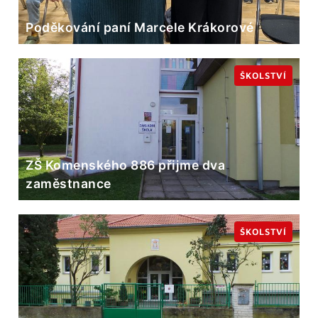
Poděkování paní Marcele Krákorové
ŠKOLSTVÍ
ZŠ Komenského 886 přijme dva
zaměstnance
ŠKOLSTVÍ