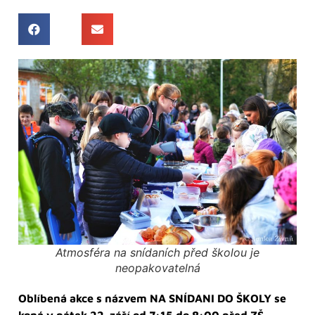
Atmosféra na snídaních před školou je
neopakovatelná
Oblíbená akce s názvem NA SNÍDANI DO ŠKOLY se
koná v pátek 22. září od 7:15 do 8:00 před ZŠ