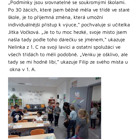
„Podmínky jsou srovnatelné se soukromými školami.
Po 30 žácích, které jsem běžně měla ve třídě ve staré
škole, je to příjemná změna, která umožní
individuálnější přístup k výuce,“ pochvaluje si učitelka
Jitka Vočková. „Je to tu moc hezké, svoje místo jsem
našla tady podle toho dárečku se jménem,“ ukazuje
Nelinka z 1. C na svoji lavici a ostatní spolužáci ve
všech třídách to měli podobně. „Venku je ošklivo, ale
tady se mi hodně líbí,“ ukazuje Filip ze svého místa u
okna v 1. A.