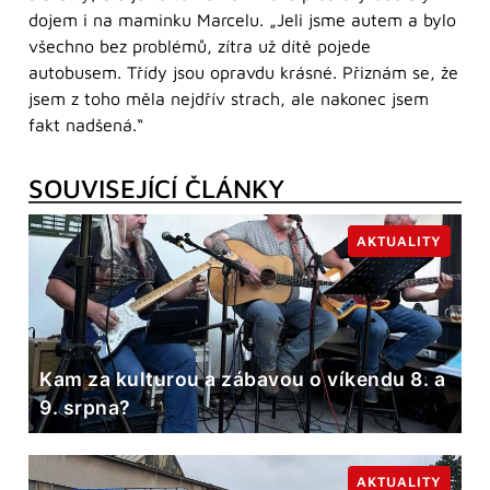
dojem i na maminku Marcelu. „Jeli jsme autem a bylo
všechno bez problémů, zítra už dítě pojede
autobusem. Třídy jsou opravdu krásné. Přiznám se, že
jsem z toho měla nejdřív strach, ale nakonec jsem
fakt nadšená.“
SOUVISEJÍCÍ ČLÁNKY
AKTUALITY
Kam za kulturou a zábavou o víkendu 8. a
9. srpna?
AKTUALITY