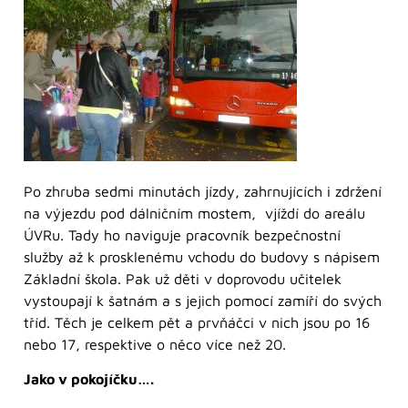
Po zhruba sedmi minutách jízdy, zahrnujících i zdržení
na výjezdu pod dálničním mostem, vjíždí do areálu
ÚVRu. Tady ho naviguje pracovník bezpečnostní
služby až k prosklenému vchodu do budovy s nápisem
Základní škola. Pak už děti v doprovodu učitelek
vystoupají k šatnám a s jejich pomocí zamíří do svých
tříd. Těch je celkem pět a prvňáčci v nich jsou po 16
nebo 17, respektive o něco více než 20.
Jako v pokojíčku….