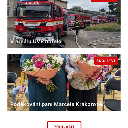
V areálu ÚVR hořelo
ŠKOLSTVÍ
Poděkování paní Marcele Krákorové
PŘIHLÁSIT