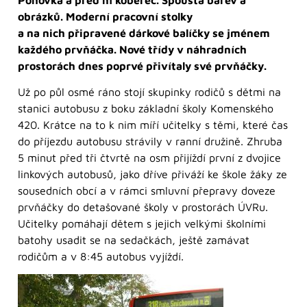
obrázků. Moderní pracovní stolky
a na nich připravené dárkové balíčky se jménem
každého prvňáčka. Nové třídy v náhradních
prostorách dnes poprvé přivítaly své prvňáčky.
Už po půl osmé ráno stojí skupinky rodičů s dětmi na
stanici autobusu z boku základní školy Komenského
420. Krátce na to k nim míří učitelky s těmi, které čas
do příjezdu autobusu strávily v ranní družině. Zhruba
5 minut před tři čtvrtě na osm přijíždí první z dvojice
linkových autobusů, jako dříve přiváží ke škole žáky ze
sousedních obcí a v rámci smluvní přepravy doveze
prvňáčky do detašované školy v prostorách ÚVRu.
Učitelky pomáhají dětem s jejich velkými školními
batohy usadit se na sedačkách, ještě zamávat
rodičům a v 8:45 autobus vyjíždí.