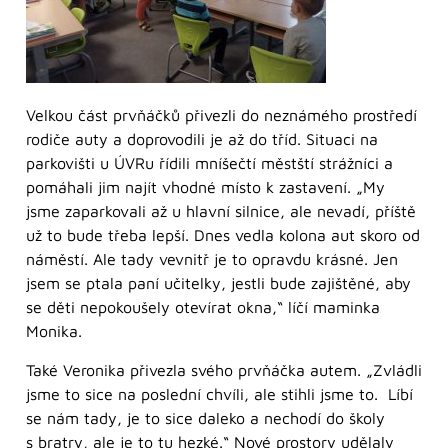
Velkou část prvňáčků přivezli do neznámého prostředí
rodiče auty a doprovodili je až do tříd. Situaci na
parkovišti u ÚVRu řídili mníšečtí městští strážníci a
pomáhali jim najít vhodné místo k zastavení. „My
jsme zaparkovali až u hlavní silnice, ale nevadí, příště
už to bude třeba lepší. Dnes vedla kolona aut skoro od
náměstí. Ale tady vevnitř je to opravdu krásné. Jen
jsem se ptala paní učitelky, jestli bude zajištěné, aby
se děti nepokoušely otevírat okna,“ líčí maminka
Monika.
Také Veronika přivezla svého prvňáčka autem. „Zvládli
jsme to sice na poslední chvíli, ale stihli jsme to. Líbí
se nám tady, je to sice daleko a nechodí do školy
s bratry, ale je to tu hezké.“ Nové prostory udělaly