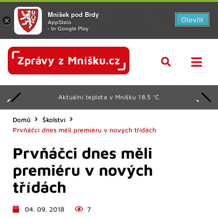
Mníšek pod Brdy
Otevřít
×
AppSisto
- In Google Play
Aktuální teplota v Mníšku 18.5 °C
Domů
Školství
Prvňáčci dnes měli premiéru v nových třídách
Prvňáčci dnes měli
premiéru v nových
třídách
04. 09. 2018
7