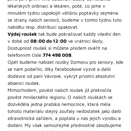
lékařských ordinací a lékáren, poté, co jsme v
minulém týdnu uspokojili většinu poptávky zejména
ze strany našich seniorů, budeme v tomto týdnu tuto
nabídku resp. distribuci opakovat.
Výdej roušek
tak bude pokračovat každý všední den
v době od
08:00 do 12:00
ve vrátnici školy.
Dostupnost roušek si můžete předem ověřit na
telefonním čísle
774 498 008
.
Opět budeme nabízet roušky Domovu pro seniory, kde
se nám podařilo, díky facebookové výzvě a další
dodávce od paní Vávrové, vykrýt prvotní absolutní
absenci roušek.
Mimochodem, pověst našich roušek již překročila
pověst mníšeckého regionu. O našich rouškách se
dozvěděla jedna pražská nemocnice, která měla
tohoto materiálu stejný zoufalý nedostatek jako další
zdravotnická zařízení, a poptala u nás jejich výrobu a
dodání. My však samozřejmě přednostně zásobujeme