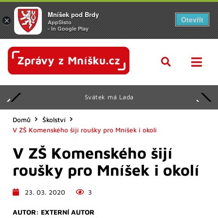
Mníšek pod Brdy
Otevřít
×
AppSisto
- In Google Play
Svátek má Lada
Domů
Školství
V ZŠ Komenského šijí roušky pro Mníšek i okolí
V ZŠ Komenského šijí
roušky pro Mníšek i okolí
23. 03. 2020
3
AUTOR:
EXTERNÍ AUTOR