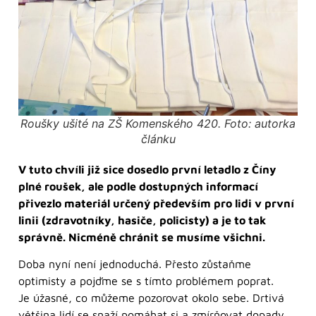
Roušky ušité na ZŠ Komenského 420. Foto: autorka
článku
V tuto chvíli již sice dosedlo první letadlo z Číny
plné roušek, ale podle dostupných informací
přivezlo materiál určený především pro lidi v první
linii (zdravotníky, hasiče, policisty) a je to tak
správně. Nicméně chránit se musíme všichni.
Doba nyní není jednoduchá. Přesto zůstaňme
optimisty a pojďme se s tímto problémem poprat.
Je úžasné, co můžeme pozorovat okolo sebe. Drtivá
většina lidí se snaží pomáhat si a zmírňovat dopady