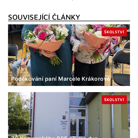
SOUVISEJÍCÍ ČLÁNKY
ŠKOLSTVÍ
Poděkování paní Marcele Krákorové
ŠKOLSTVÍ