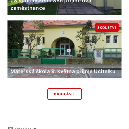
ZŠ Komenského 886 přijme dva
zaměstnance
ŠKOLSTVÍ
Mateřská škola 9. května přijme Učitelku
PŘIHLÁSIT
Odebírat