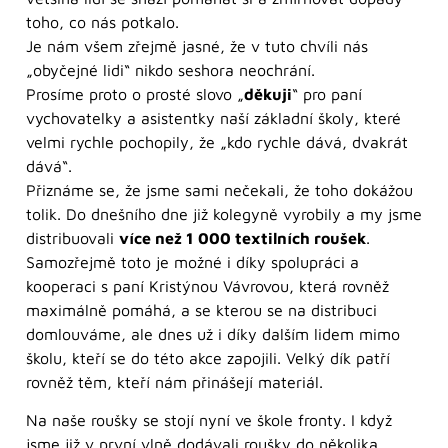
toho, co nás potkalo.
Je nám všem zřejmě jasné, že v tuto chvíli nás
„obyčejné lidi“ nikdo seshora neochrání.
Prosíme proto o prosté slovo „
děkuji
“ pro paní
vychovatelky a asistentky naší základní školy, které
velmi rychle pochopily, že „kdo rychle dává, dvakrát
dává“.
Přiznáme se, že jsme sami nečekali, že toho dokážou
tolik. Do dnešního dne již kolegyně vyrobily a my jsme
distribuovali
více než 1 000 textilních roušek
.
Samozřejmě toto je možné i díky spolupráci a
kooperaci s paní Kristýnou Vávrovou, která rovněž
maximálně pomáhá, a se kterou se na distribuci
domlouváme, ale dnes už i díky dalším lidem mimo
školu, kteří se do této akce zapojili. Velký dík patří
rovněž těm, kteří nám přinášejí materiál.
Na naše roušky se stojí nyní ve škole fronty. I když
jsme již v první vlně dodávali roušky do několika