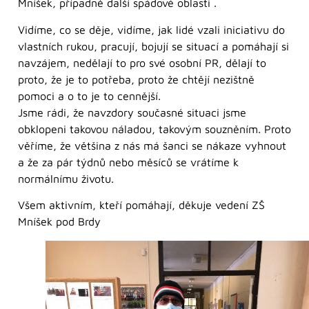
Mníšek, případně další spádové oblasti .
Vidíme, co se děje, vidíme, jak lidé vzali iniciativu do
vlastních rukou, pracují, bojují se situací a pomáhají si
navzájem, nedělají to pro své osobní PR, dělají to
proto, že je to potřeba, proto že chtějí nezištně
pomoci a o to je to cennější.
Jsme rádi, že navzdory současné situaci jsme
obklopeni takovou náladou, takovým souzněním. Proto
věříme, že většina z nás má šanci se nákaze vyhnout
a že za pár týdnů nebo měsíců se vrátíme k
normálnímu životu.
Všem aktivním, kteří pomáhají, děkuje vedení ZŠ
Mníšek pod Brdy