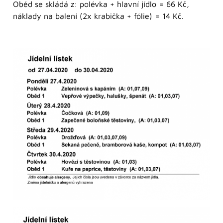
Oběd se skládá z: polévka + hlavní jídlo = 66 Kč,
náklady na balení (2x krabička + fólie) = 14 Kč.