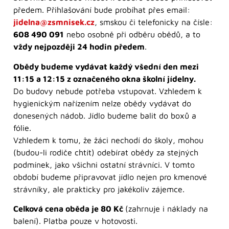
předem. Přihlašování bude probíhat přes email:
jidelna@zsmnisek.cz
, smskou či telefonicky na čísle:
608 490 091
nebo osobně při odběru obědů, a to
vždy nejpozději 24 hodin předem
.
Obědy budeme vydávat každý všední den mezi
11:15 a 12:15 z označeného okna školní jídelny.
Do budovy nebude potřeba vstupovat. Vzhledem k
hygienickým nařízením nelze obědy vydávat do
donesených nádob. Jídlo budeme balit do boxů a
fólie.
Vzhledem k tomu, že žáci nechodí do školy, mohou
(budou-li rodiče chtít) odebírat obědy za stejných
podmínek, jako všichni ostatní strávníci. V tomto
období budeme připravovat jídlo nejen pro kmenové
strávníky, ale prakticky pro jakékoliv zájemce.
Celková cena oběda je 80 Kč
(zahrnuje i náklady na
balení). Platba pouze v hotovosti.