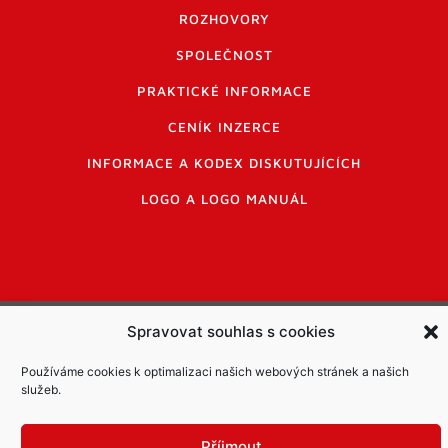
ROZHOVORY
SPOLEČNOST
PRAKTICKÉ INFORMACE
CENÍK INZERCE
INFORMACE A KODEX DISKUTUJÍCÍCH
LOGO A LOGO MANUÁL
Spravovat souhlas s cookies
Informace o zpracování osobních údajů
PDF archiv Zpravodajů
Cookies
Používáme cookies k optimalizaci našich webových stránek a našich
© Město Mníšek pod Brdy
služeb.
Příjmout