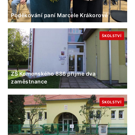
Poděkování paní Marcele Krákorové
ŠKOLSTVÍ
ZŠ Komenského 886 přijme dva
zaměstnance
ŠKOLSTVÍ