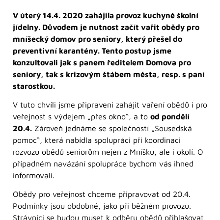
V úterý 14.4. 2020 zahájila provoz kuchyně školní
jídelny. Důvodem je nutnost začít vařit obědy pro
mníšecký domov pro seniory, který přešel do
preventivní karantény. Tento postup jsme
konzultovali jak s panem ředitelem Domova pro
seniory, tak s krizovým štábem města, resp. s paní
starostkou.
V tuto chvíli jsme připraveni zahájit vaření obědů i pro
veřejnost s výdejem „přes okno“, a to
od pondělí
20.4.
Zároveň jednáme se společností „Sousedská
pomoc“, která nabídla spolupráci při koordinaci
rozvozu obědů seniorům nejen z Mníšku, ale i okolí. O
případném navázání spolupráce bychom vás ihned
informovali.
Obědy pro veřejnost chceme připravovat od 20.4.
Podmínky jsou obdobné, jako při běžném provozu.
Strávníci se budou muset k odběru obědů přihlašovat