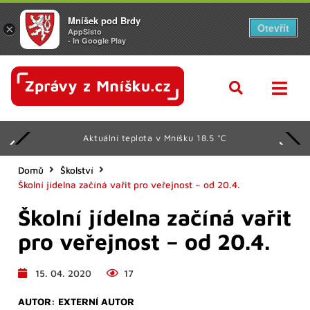
Mníšek pod Brdy
Otevřít
×
AppSisto
- In Google Play
Aktuální teplota v Mníšku 18.5 °C
Domů
Školství
Školní jídelna začíná vařit pro veřejnost – od 20.4.
Školní jídelna začíná vařit
pro veřejnost – od 20.4.
15. 04. 2020
17
AUTOR:
EXTERNÍ AUTOR