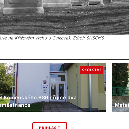
várie na Křížovém vrchu u Cvikova). Zdroj: SHSCMS
ŠKOLSTVÍ
Š Komenského 886 přijme dva
aměstnance
Mateř
PŘIHLÁSIT