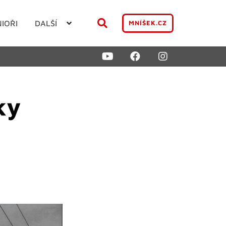
NIOŘI
DALŠÍ
MNÍŠEK.CZ
ky