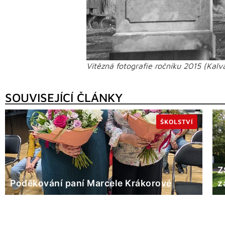
Vítězná fotografie ročníku 2015 (Kal
SOUVISEJÍCÍ ČLÁNKY
ŠKOLSTVÍ
Z
Poděkování paní Marcele Krákorové
z