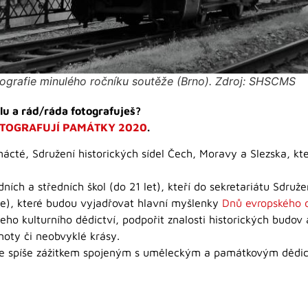
tografie minulého ročníku soutěže (Brno). Zdroj: SHSCMS
lu a rád/ráda fotografuješ?
OTOGRAFUJÍ PAMÁTKY 2020
.
nácté, Sdružení historických sídel Čech, Moravy a Slezska, kt
ích a středních škol (do 21 let), kteří do sekretariátu Sdruže
ie), které budou vyjadřovat hlavní myšlenky
Dnů evropského d
eho kulturního dědictví, podpořit znalosti historických budov
oty či neobvyklé krásy.
 ale spíše zážitkem spojeným s uměleckým a památkovým dědic