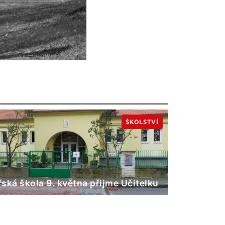
ŠKOLSTVÍ
ská škola 9. května přijme Učitelku