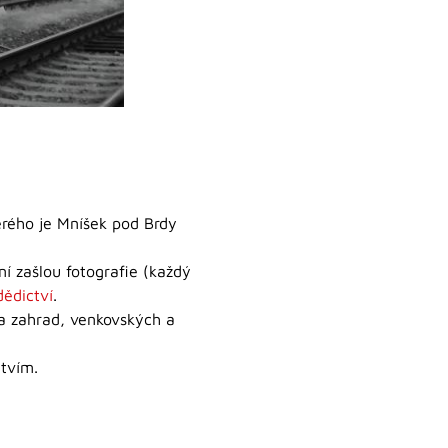
erého je Mníšek pod Brdy
ní zašlou fotografie (každý
ědictví
.
 a zahrad, venkovských a
tvím.