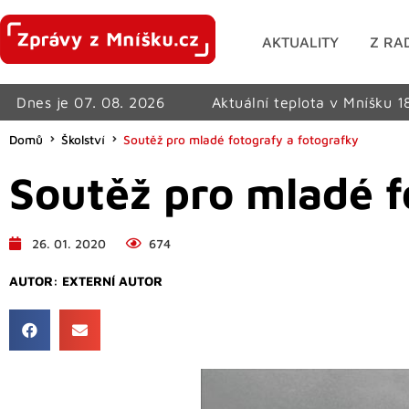
AKTUALITY
Z RA
Dnes je 07. 08. 2026
Aktuální teplota v Mníšku 1
Domů
Školství
Soutěž pro mladé fotografy a fotografky
Soutěž pro mladé f
26. 01. 2020
674
AUTOR:
EXTERNÍ AUTOR