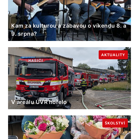
Kam za kulturou a zábavou o víkendu 8. a
9. srpna?
AKTUALITY
V areálu ÚVR hořelo
ŠKOLSTVÍ