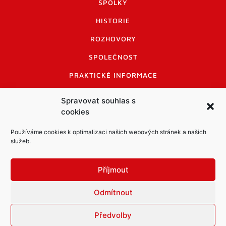
SPOLKY
HISTORIE
ROZHOVORY
SPOLEČNOST
PRAKTICKÉ INFORMACE
CENÍK INZERCE
Spravovat souhlas s
cookies
INFORMACE A KODEX DISKUTUJÍCÍCH
LOGO A LOGO MANUÁL
Používáme cookies k optimalizaci našich webových stránek a našich
služeb.
Příjmout
Odmítnout
Informace o zpracování osobních údajů
PDF archiv Zpravodajů
Cookies
Předvolby
© Město Mníšek pod Brdy