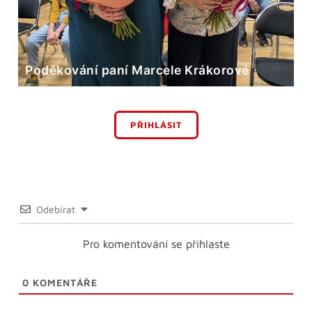
Poděkování paní Marcele Krákorové
PŘIHLÁSIT
Odebírat
Pro komentování se přihlaste
0
KOMENTÁŘE