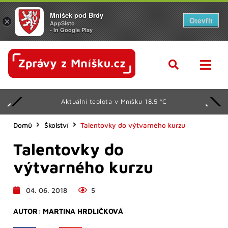
Mníšek pod Brdy
Otevřít
×
AppSisto
- In Google Play
Aktuální teplota v Mníšku 18.5 °C
Domů
Školství
Talentovky do výtvarného kurzu
Talentovky do
výtvarného kurzu
04. 06. 2018
5
AUTOR:
MARTINA HRDLIČKOVÁ