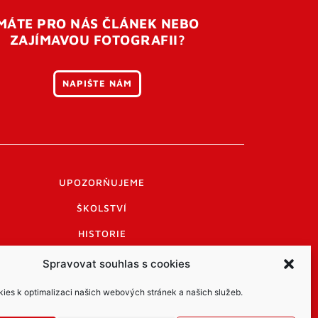
MÁTE PRO NÁS ČLÁNEK NEBO
ZAJÍMAVOU FOTOGRAFII?
NAPIŠTE NÁM
UPOZORŇUJEME
ŠKOLSTVÍ
HISTORIE
PRAKTICKÉ INFORMACE
Spravovat souhlas s cookies
LOGO A LOGO MANUÁL
es k optimalizaci našich webových stránek a našich služeb.