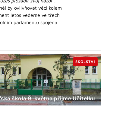
žeš prosadit svůj názor“.
ěl by ovlivňovat věci kolem
ament letos vedeme ve třech
školním parlamentu spojena
ŠKOLSTVÍ
ská škola 9. května přijme Učitelku