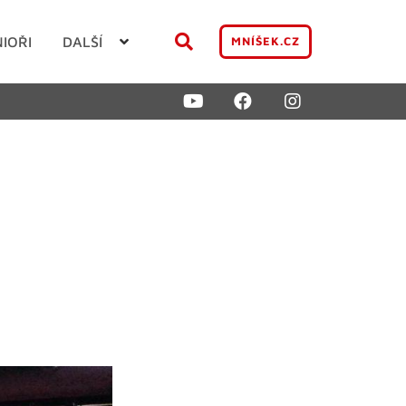
NIOŘI
DALŠÍ
MNÍŠEK.CZ