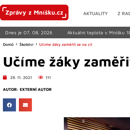
AKTUALITY
Z RA
Dnes je 07. 08. 2026
Aktuální teplota v Mníšku 1
Domů
Školství
Učíme žáky zaměřit se na cíl
Učíme žáky zaměřit
29. 11. 2021
111
AUTOR:
EXTERNÍ AUTOR