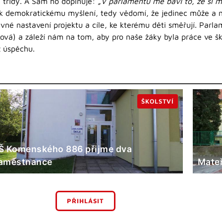
é třídy. A Sam ho doplňuje:
„V parlamentu mě baví to, že si mů
k demokratickému myšlení, tedy vědomí, že jedinec může a m
né nastavení projektu a cíle, ke kterému děti směřují. Parl
čková) a záleží nám na tom, aby pro naše žáky byla práce ve 
z úspěchu.
ŠKOLSTVÍ
Š Komenského 886 přijme dva
aměstnance
Mateř
PŘIHLÁSIT