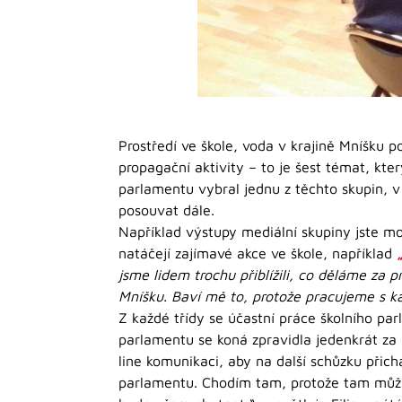
Prostředí ve škole, voda v krajině Mníšku p
propagační aktivity – to je šest témat, kte
parlamentu vybral jednu z těchto skupin, v 
posouvat dále.
Například výstupy mediální skupiny jste mo
natáčejí zajímavé akce ve škole, například
jsme lidem trochu přiblížili, co děláme za pr
Mníšku. Baví mě to, protože pracujeme s k
Z každé třídy se účastní práce školního pa
parlamentu se koná zpravidla jedenkrát za 
line komunikaci, aby na další schůzku přichá
parlamentu. Chodím tam, protože tam můžu d