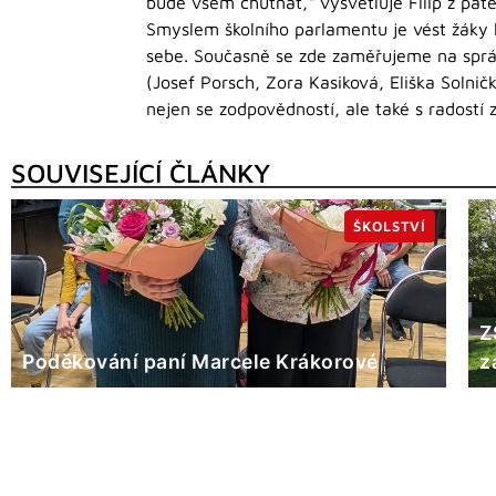
bude všem chutnat,“ vysvětluje Filip z pát
Smyslem školního parlamentu je vést žáky 
sebe. Současně se zde zaměřujeme na správ
(Josef Porsch, Zora Kasiková, Eliška Solni
nejen se zodpovědností, ale také s radostí 
SOUVISEJÍCÍ ČLÁNKY
ŠKOLSTVÍ
Z
Poděkování paní Marcele Krákorové
z