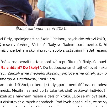
Školní parlament (září 2021)
od Brdy, spokojenost se školní jídelnou, psychické zdraví žáků
rým se nyní věnují žáci naší školy ve školním parlamentu. Každ
níž chce během školního roku spolu s ostatními hledat řešení
žná zaznamenali na facebookovém profilu naší školy. Samuel a
„Na snídani? Do školy!“
. Do budoucna se chtějí věnovat i ak
áci. Založili jsme mediální skupinu, protože jsme chtěli, aby os
amerou a s technikou,“
říká Sam.
rlamentu 1-3 žáci, celkem je tedy „parlamentářů“ na sedmdes
měsíc. Mezitím se mohou (a také tak činí) setkávat individuá
zeli již s návrhem řešení a dalších kroků. „Líbí se mi být zás
iskutovat o mých nápadech. Rád bych dosáhl cíle, že se vylep