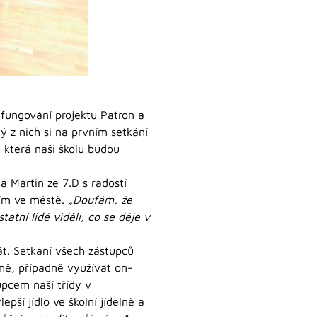
, fungování projektu Patron a
ý z nich si na prvním setkání
, která naši školu budou
 Martin ze 7.D s radostí
cím ve městě.
„Doufám, že
tatní lidé viděli, co se děje v
át. Setkání všech zástupců
lně, případně využívat on-
tupcem naší třídy v
ší jídlo ve školní jídelně a