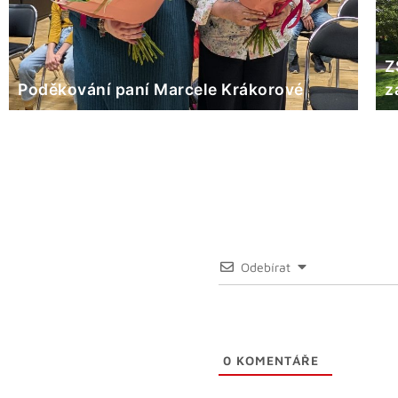
Z
Poděkování paní Marcele Krákorové
z
Odebírat
0
KOMENTÁŘE