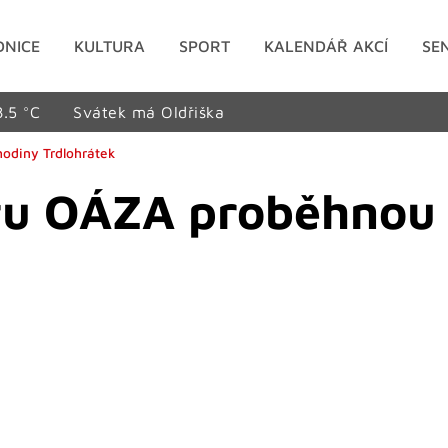
DNICE
KULTURA
SPORT
KALENDÁŘ AKCÍ
SE
8.5 °C
Svátek má Oldřiška
odiny Trdlohrátek
ru OÁZA proběhnou