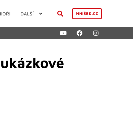
NIOŘI
DALŠÍ
MNÍŠEK.CZ
 ukázkové