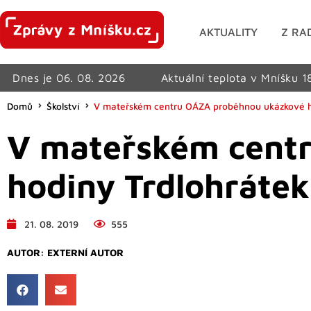
AKTUALITY
Z RA
Dnes je 06. 08. 2026
Aktuální teplota v Mníšku 1
Domů
Školství
V mateřském centru OÁZA proběhnou ukázkové h
V mateřském cent
hodiny Trdlohrátek
21. 08. 2019
555
AUTOR:
EXTERNÍ AUTOR