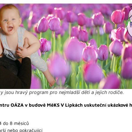
y jsou hravý program pro nejmladší děti a jejich rodiče.
entru OÁZA v budově MěKS V Lipkách uskuteční ukázkové hod
4 do 8 měsíců
rší nebo pokračující