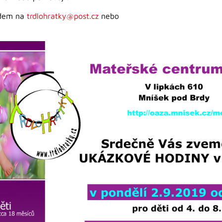
edem na
trdlohratky@post.cz
nebo