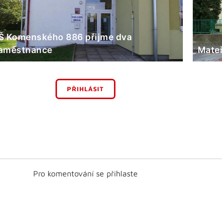
Š Komenského 886 přijme dva
aměstnance
Mateř
PŘIHLÁSIT
Pro komentování se přihlaste