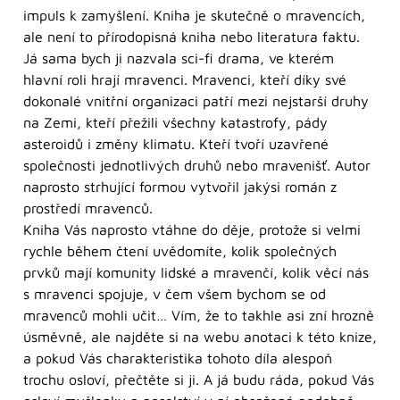
impuls k zamyšlení. Kniha je skutečně o mravencích,
ale není to přírodopisná kniha nebo literatura faktu.
Já sama bych ji nazvala sci-fi drama, ve kterém
hlavní roli hrají mravenci. Mravenci, kteří díky své
dokonalé vnitřní organizaci patří mezi nejstarší druhy
na Zemi, kteří přežili všechny katastrofy, pády
asteroidů i změny klimatu. Kteří tvoří uzavřené
společnosti jednotlivých druhů nebo mravenišť. Autor
naprosto strhující formou vytvořil jakýsi román z
prostředí mravenců.
Kniha Vás naprosto vtáhne do děje, protože si velmi
rychle během čtení uvědomíte, kolik společných
prvků mají komunity lidské a mravenčí, kolik věcí nás
s mravenci spojuje, v čem všem bychom se od
mravenců mohli učit… Vím, že to takhle asi zní hrozně
úsměvně, ale najděte si na webu anotaci k této knize,
a pokud Vás charakteristika tohoto díla alespoň
trochu osloví, přečtěte si ji. A já budu ráda, pokud Vás