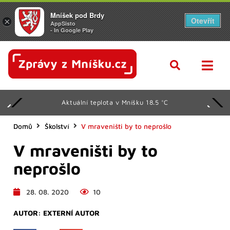
Mníšek pod Brdy
Otevřít
×
AppSisto
- In Google Play
Aktuální teplota v Mníšku 18.5 °C
Domů
Školství
V mraveništi by to neprošlo
V mraveništi by to
neprošlo
28. 08. 2020
10
AUTOR:
EXTERNÍ AUTOR