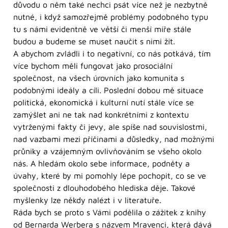
důvodu o něm také nechci psát více než je nezbytně
nutné, i když samozřejmě problémy podobného typu
tu s námi evidentně ve větší či menší míře stále
budou a budeme se muset naučit s nimi žít.
A abychom zvládli i to negativní, co nás potkává, tím
více bychom měli fungovat jako prosociální
společnost, na všech úrovních jako komunita s
podobnými ideály a cíli. Poslední dobou mě situace
politická, ekonomická i kulturní nutí stále více se
zamýšlet ani ne tak nad konkrétními z kontextu
vytrženými fakty či jevy, ale spíše nad souvislostmi,
nad vazbami mezi příčinami a důsledky, nad možnými
průniky a vzájemným ovlivňováním se všeho okolo
nás. A hledám okolo sebe informace, podněty a
úvahy, které by mi pomohly lépe pochopit, co se ve
společnosti z dlouhodobého hlediska děje. Takové
myšlenky lze někdy nalézt i v literatuře.
Ráda bych se proto s Vámi podělila o zážitek z knihy
od Bernarda Werbera s názvem Mravenci, která dává