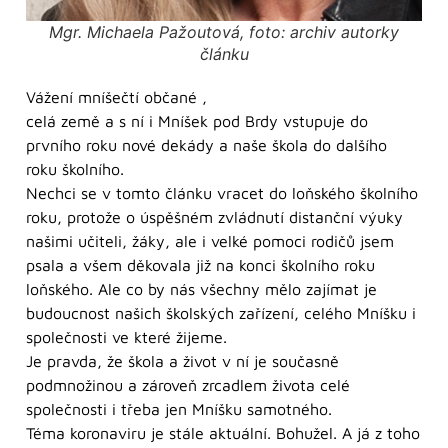
Mgr. Michaela Pažoutová, foto: archiv autorky
článku
Vážení mníšečtí občané ,
celá země a s ní i Mníšek pod Brdy vstupuje do
prvního roku nové dekády a naše škola do dalšího
roku školního.
Nechci se v tomto článku vracet do loňského školního
roku, protože o úspěšném zvládnutí distanční výuky
našimi učiteli, žáky, ale i velké pomoci rodičů jsem
psala a všem děkovala již na konci školního roku
loňského. Ale co by nás všechny mělo zajímat je
budoucnost našich školských zařízení, celého Mníšku i
společnosti ve které žijeme.
Je pravda, že škola a život v ní je současně
podmnožinou a zároveň zrcadlem života celé
společnosti i třeba jen Mníšku samotného.
Téma koronaviru je stále aktuální. Bohužel. A já z toho