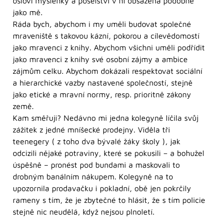
osloví myšlenky a poselství v ní obsažená podobně
jako mě.
Ráda bych, abychom i my uměli budovat společné
mraveniště s takovou kázní, pokorou a cílevědomostí
jako mravenci z knihy. Abychom všichni uměli podřídit
jako mravenci z knihy své osobní zájmy a ambice
zájmům celku. Abychom dokázali respektovat sociální
a hierarchické vazby nastavené společností, stejně
jako etické a mravní normy, resp. prioritně zákony
země.
Kam směřuji? Nedávno mi jedna kolegyně líčila svůj
zážitek z jedné mníšecké prodejny. Viděla tři
teenegery ( z toho dva bývalé žáky školy ), jak
odcizili nějaké potraviny, které se pokusili – a bohužel
úspěšně – pronést pod bundami a maskovali to
drobným banálním nákupem. Kolegyně na to
upozornila prodavačku i pokladní, obě jen pokrčily
rameny s tím, že je zbytečné to hlásit, že s tím policie
stejně nic neudělá, když nejsou plnoletí.