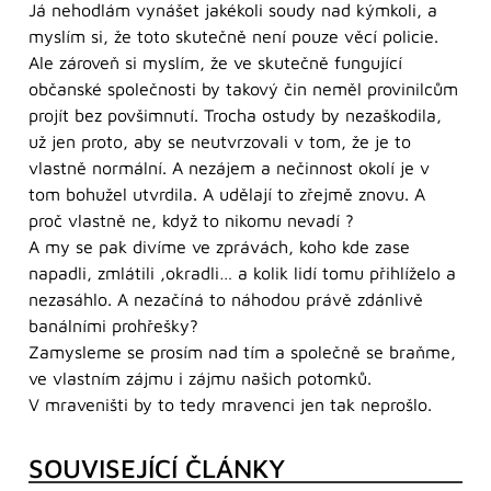
Já nehodlám vynášet jakékoli soudy nad kýmkoli, a
myslím si, že toto skutečně není pouze věcí policie.
Ale zároveň si myslím, že ve skutečně fungující
občanské společnosti by takový čin neměl provinilcům
projít bez povšimnutí. Trocha ostudy by nezaškodila,
už jen proto, aby se neutvrzovali v tom, že je to
vlastně normální. A nezájem a nečinnost okolí je v
tom bohužel utvrdila. A udělají to zřejmě znovu. A
proč vlastně ne, když to nikomu nevadí ?
A my se pak divíme ve zprávách, koho kde zase
napadli, zmlátili ,okradli… a kolik lidí tomu přihlíželo a
nezasáhlo. A nezačíná to náhodou právě zdánlivě
banálními prohřešky?
Zamysleme se prosím nad tím a společně se braňme,
ve vlastním zájmu i zájmu našich potomků.
V mraveništi by to tedy mravenci jen tak neprošlo.
SOUVISEJÍCÍ ČLÁNKY