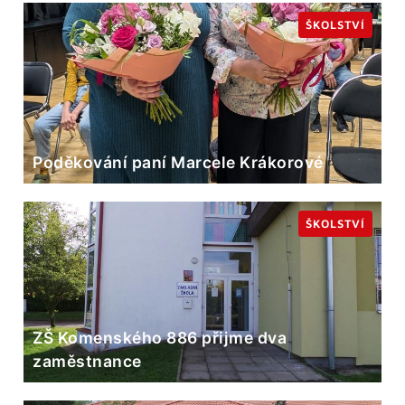
ŠKOLSTVÍ
Poděkování paní Marcele Krákorové
ŠKOLSTVÍ
ZŠ Komenského 886 přijme dva
zaměstnance