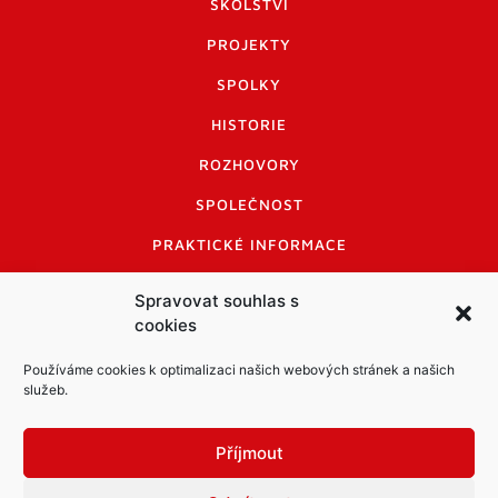
ŠKOLSTVÍ
PROJEKTY
SPOLKY
HISTORIE
ROZHOVORY
SPOLEČNOST
PRAKTICKÉ INFORMACE
CENÍK INZERCE
Spravovat souhlas s
cookies
INFORMACE A KODEX DISKUTUJÍCÍCH
LOGO A LOGO MANUÁL
Používáme cookies k optimalizaci našich webových stránek a našich
služeb.
Příjmout