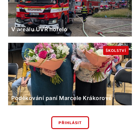
V areálu ÚVR hořelo
ŠKOLSTVÍ
Poděkování paní Marcele Krákorové
PŘIHLÁSIT