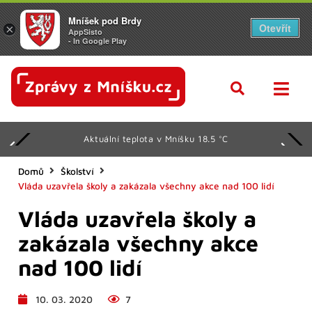
Mníšek pod Brdy
Otevřít
×
AppSisto
- In Google Play
Aktuální teplota v Mníšku 18.5 °C
Domů
Školství
Vláda uzavřela školy a zakázala všechny akce nad 100 lidí
Vláda uzavřela školy a
zakázala všechny akce
nad 100 lidí
10. 03. 2020
7