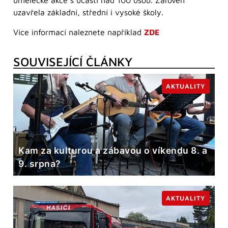
umělecké akce s účastí nad 100 osob. Zároveň
uzavřela základní, střední i vysoké školy.
Více informací naleznete například
ZDE
SOUVISEJÍCÍ ČLÁNKY
AKTUALITY
Kam za kulturou a zábavou o víkendu 8. a
9. srpna?
AKTUALITY