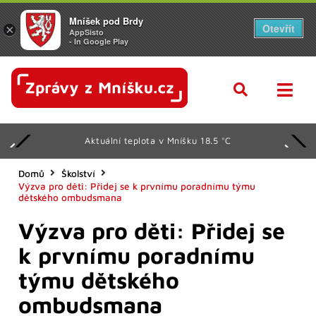
Mníšek pod Brdy
Otevřít
×
AppSisto
- In Google Play
Aktuální teplota v Mníšku 18.5 °C
Domů
Školství
Výzva pro děti: Přidej se k prvnímu poradnímu týmu
dětského ombudsmana
Výzva pro děti: Přidej se
k prvnímu poradnímu
týmu dětského
ombudsmana