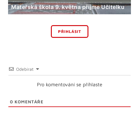
Mateřská škola 9. května přijme Učitelku
PŘIHLÁSIT
Odebírat
Pro komentování se přihlaste
0
KOMENTÁŘE