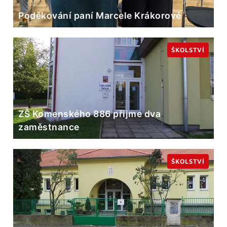
Poděkování paní Marcele Krákorové
ŠKOLSTVÍ
ZŠ Komenského 886 přijme dva
zaměstnance
ŠKOLSTVÍ