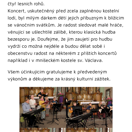
čtyř lesních rohů.
Koncert, uskutečněný před zcela zaplněnou kostelní
lodí, byl milým dárkem dětí jejich příbuzným k blížícím
se vánočním svátkům. Je radost sledovat malé hráče,
věnující se ušlechtilé zálibě, kterou klasická hudba
bezesporu je. Doufejme, že jim zaujetí pro hudbu
vydrží co možná nejdéle a budou dělat sobě i
obecenstvu radost na některém z příštích koncertů
například i v mníšeckém kostele sv. Václava.
Všem účinkujícím gratulujeme k předvedeným
výkonům a děkujeme za krásný kulturní zážitek.