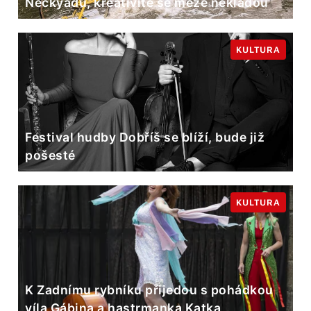
Neckyádu, kreativitě se meze nekladou
KULTURA
Festival hudby Dobříš se blíží, bude již
pošesté
KULTURA
K Zadnímu rybníku přijedou s pohádkou
víla Gábina a hastrmanka Katka