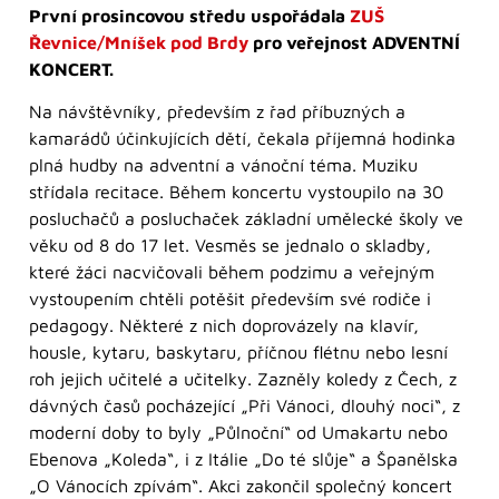
První prosincovou středu uspořádala
ZUŠ
Řevnice/Mníšek pod Brdy
pro veřejnost ADVENTNÍ
KONCERT.
Na návštěvníky, především z řad příbuzných a
kamarádů účinkujících dětí, čekala příjemná hodinka
plná hudby na adventní a vánoční téma. Muziku
střídala recitace. Během koncertu vystoupilo na 30
posluchačů a posluchaček základní umělecké školy ve
věku od 8 do 17 let. Vesměs se jednalo o skladby,
které žáci nacvičovali během podzimu a veřejným
vystoupením chtěli potěšit především své rodiče i
pedagogy. Některé z nich doprovázely na klavír,
housle, kytaru, baskytaru, příčnou flétnu nebo lesní
roh jejich učitelé a učitelky. Zazněly koledy z Čech, z
dávných časů pocházející „Při Vánoci, dlouhý noci“, z
moderní doby to byly „Půlnoční“ od Umakartu nebo
Ebenova „Koleda“, i z Itálie „Do té slůje“ a Španělska
„O Vánocích zpívám“. Akci zakončil společný koncert