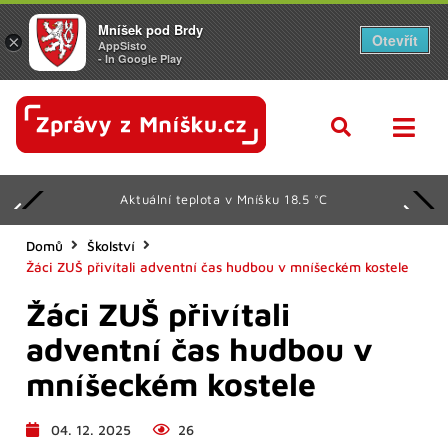
Mníšek pod Brdy
Otevřít
×
AppSisto
- In Google Play
Aktuální teplota v Mníšku 18.5 °C
Domů
Školství
Žáci ZUŠ přivítali adventní čas hudbou v mníšeckém kostele
Žáci ZUŠ přivítali
adventní čas hudbou v
mníšeckém kostele
04. 12. 2025
26