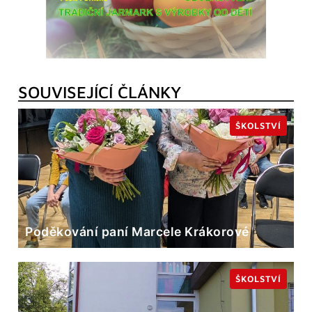
SOUVISEJÍCÍ ČLÁNKY
ŠKOLSTVÍ
Poděkování paní Marcele Krákorové
ŠKOLSTVÍ