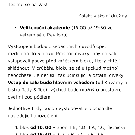
Těšíme se na Vás!
Kolektiv školní družiny
Velikonoční akademie
(16:00 až 19:30 ve
velkém sálu Pavilonu)
Vystoupení budou z kapacitních důvodů opět
rozdělena do 5 bloků. Prosíme diváky, aby do sálu
vstupovali pouze před začátkem bloku, který chtějí
shlédnout. V průběhu bloku ze sálu (pokud možno)
neodcházeli, a nerušili tak účinkující a ostatní diváky.
Vstup do sálu bude hlavním vchodem
(od Kavárny a
bistra Tady & Teď), východ bude možný o přestávce
dveřmi pod pódiem.
Jednotlivé třídy budou vystupovat v blocích dle
následujícího rozdělení:
blok
od 16:00
– sbor, 1.B, 1.D, 1.A, 1.C, flétničky
blok
od 16:40
– 2.D, 2.B, 2.C, 2.E, 2.A