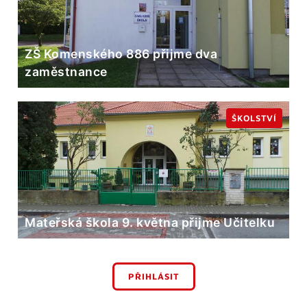
ZŠ Komenského 886 přijme dva
zaměstnance
ŠKOLSTVÍ
Mateřská škola 9. května přijme Učitelku
PŘIHLÁSIT