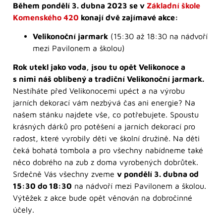
Během pondělí 3. dubna 2023 se v
Základní škole
Komenského 420
konají dvě zajímavé akce:
Velikonoční jarmark
(15:30 až 18:30 na nádvoří
mezi Pavilonem a školou)
Rok utekl jako voda, jsou tu opět Velikonoce a
s nimi náš oblíbený a tradiční Velikonoční jarmark.
Nestíháte před Velikonocemi upéct a na výrobu
jarních dekorací vám nezbývá čas ani energie? Na
našem stánku najdete vše, co potřebujete. Spoustu
krásných dárků pro potěšení a jarních dekorací pro
radost, které vyrobily děti ve školní družině. Na děti
čeká bohatá tombola a pro všechny nabídneme také
něco dobrého na zub z doma vyrobených dobrůtek.
Srdečně Vás všechny zveme
v pondělí 3. dubna od
15:30 do 18:30
na nádvoří mezi Pavilonem a školou.
Výtěžek z akce bude opět věnován na dobročinné
účely.