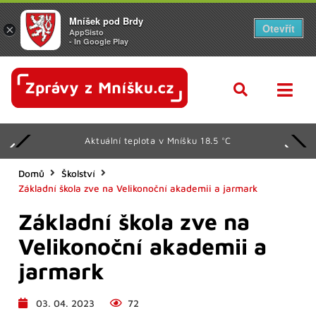
Mníšek pod Brdy
Otevřít
×
AppSisto
- In Google Play
Aktuální teplota v Mníšku 18.5 °C
Domů
Školství
Základní škola zve na Velikonoční akademii a jarmark
Základní škola zve na
Velikonoční akademii a
jarmark
03. 04. 2023
72