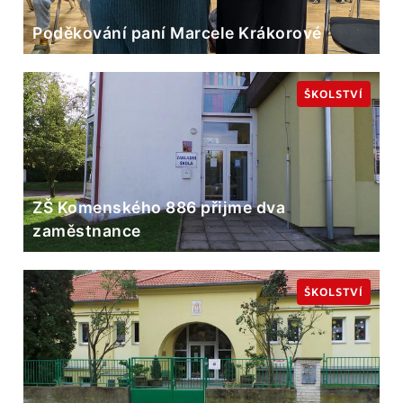
Poděkování paní Marcele Krákorové
ŠKOLSTVÍ
ZŠ Komenského 886 přijme dva
zaměstnance
ŠKOLSTVÍ