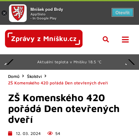
Mníšek pod Brdy
Otevřít
×
AppSisto
- In Google Play
Aktuální teplota v Mníšku 18.5 °C
Domů
Školství
ZŠ Komenského 420 pořádá Den otevřených dveří
ZŠ Komenského 420
pořádá Den otevřených
dveří
12. 03. 2024
54