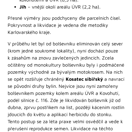
Jih
– vnější okolí areálu ÚVR (2,2 ha).
Přesné výměry jsou podchyceny dle parcelních čísel.
Pokryvnost a likvidace je vedena dle metodiky
Karlovarského kraje.
V průběhu let byl od bolševníku eliminován celý sever
(krom jedné soukromé lokality), nyní dochází pouze
k zásahům na znovu zavlečených jedincích. Zcela
očištěny od monokultury bolševníku byly i podmáčené
pozemky východně za bývalým motokrosem. Na nich
se opět rozšiřuje chráněný
Kosatec sibiřský
a navrací
se původní druhy bylin. Nejvíce jsou nyní zamořeny
bolševníkem pozemky kolem areálu ÚVR a Kovohutí,
podél silnice č. 116. Zde je likvidován bolševník již od
dubna, zprvu postřikem na list, později kácením rostlin
jdoucích do květu a aplikací herbicidu do stonku.
Tento postup se za léta praxe velmi osvědčil a vede k
přerušení reprodukce semen. Likvidace na těchto