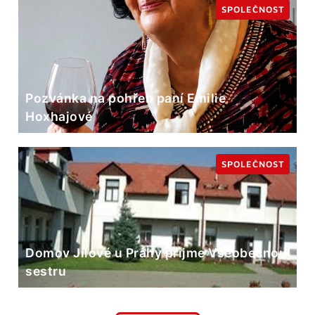
SPOLEČNOST
Pozvánka na pohřeb paní Emilie
Hoxhajové
SPOLEČNOST
Domov Jílové u Prahy přijme Všeobecnou
sestru