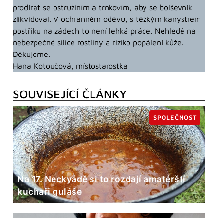
prodírat se ostružiním a trnkovím, aby se bolševník
zlikvidoval. V ochranném oděvu, s těžkým kanystrem
postřiku na zádech to není lehká práce. Nehledě na
nebezpečné silice rostliny a riziko popálení kůže.
Děkujeme.
Hana Kotoučová, místostarostka
SOUVISEJÍCÍ ČLÁNKY
SPOLEČNOST
Na 17. Neckyádě si to rozdají amatérští
kuchaři guláše