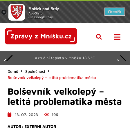
Mníšek pod Brdy
Otevřít
×
AppSisto
- In Google Play
Aktuální teplota v Mníšku 18.5 °C
Domů
Společnost
Bolševník velkolepý – letitá problematika města
Bolševník velkolepý –
letitá problematika města
13. 07. 2023
196
AUTOR:
EXTERNÍ AUTOR