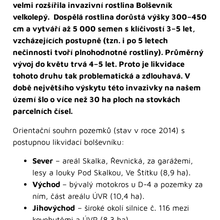
velmi rozšířila invazivní rostlina Bolševník
velkolepý. Dospělá rostlina dorůstá výšky 300–450
cm a vytváří až 5 000 semen s klíčivostí 3–5 let,
vzcházejících postupně (tzn. i po 5 letech
nečinnosti tvoří plnohodnotné rostliny). Průměrný
vývoj do květu trvá 4–5 let. Proto je likvidace
tohoto druhu tak problematická a zdlouhavá. V
době největšího výskytu této invazivky na našem
území šlo o více než 30 ha ploch na stovkách
parcelních čísel.
Orientační souhrn pozemků (stav v roce 2014) s
postupnou likvidací bolševníku:
Sever
– areál Skalka, Řevnická, za garážemi,
lesy a louky Pod Skalkou, Ve Štítku (8,9 ha).
Východ
– bývalý motokros u D-4 a pozemky za
ním, část areálu ÚVR (10,4 ha).
Jihovýchod
– široké okolí silnice č. 116 mezi
kovohutěmi a ÚVR (8,3 ha).