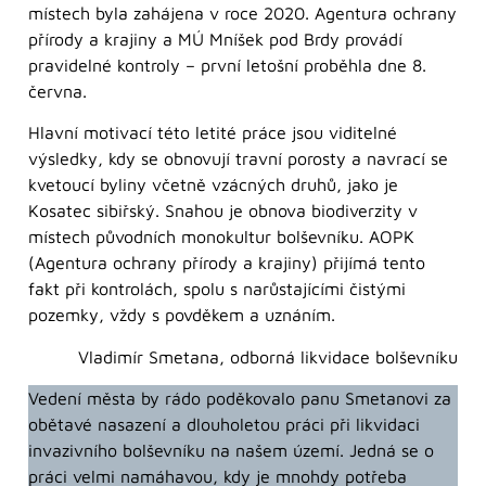
místech byla zahájena v roce 2020. Agentura ochrany
přírody a krajiny a MÚ Mníšek pod Brdy provádí
pravidelné kontroly – první letošní proběhla dne 8.
června.
Hlavní motivací této letité práce jsou viditelné
výsledky, kdy se obnovují travní porosty a navrací se
kvetoucí byliny včetně vzácných druhů, jako je
Kosatec sibiřský. Snahou je obnova biodiverzity v
místech původních monokultur bolševníku. AOPK
(Agentura ochrany přírody a krajiny) přijímá tento
fakt při kontrolách, spolu s narůstajícími čistými
pozemky, vždy s povděkem a uznáním.
Vladimír Smetana, odborná likvidace bolševníku
Vedení města by rádo poděkovalo panu Smetanovi za
obětavé nasazení a dlouholetou práci při likvidaci
invazivního bolševníku na našem území. Jedná se o
práci velmi namáhavou, kdy je mnohdy potřeba