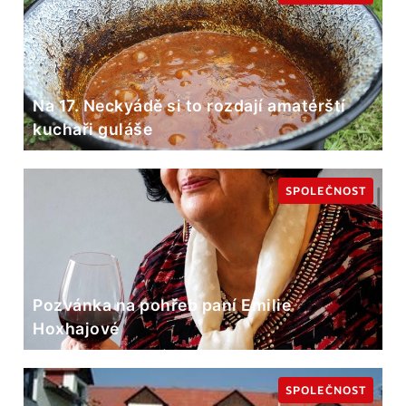
Na 17. Neckyádě si to rozdají amatérští
kuchaři guláše
SPOLEČNOST
Pozvánka na pohřeb paní Emilie
Hoxhajové
SPOLEČNOST