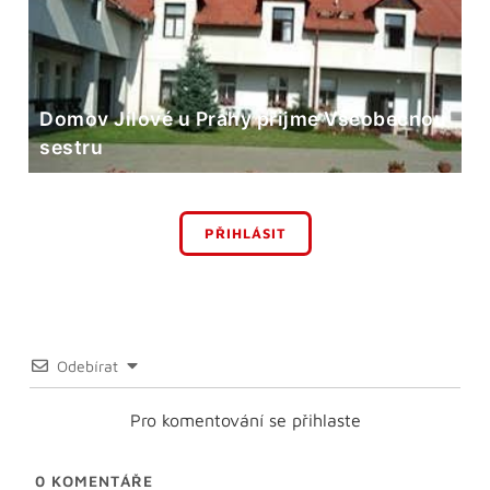
Domov Jílové u Prahy přijme Všeobecnou
sestru
PŘIHLÁSIT
Odebírat
Pro komentování se přihlaste
0
KOMENTÁŘE