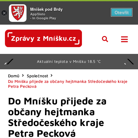
Mníšek pod Brdy
Otevřít
×
AppSisto
- In Google Play
Aktuální teplota v Mníšku 18.5 °C
Domů
Společnost
Do Mníšku přijede za občany hejtmanka Středočeského kraje
Petra Pecková
Do Mníšku přijede za
občany hejtmanka
Středočeského kraje
Petra Pecková