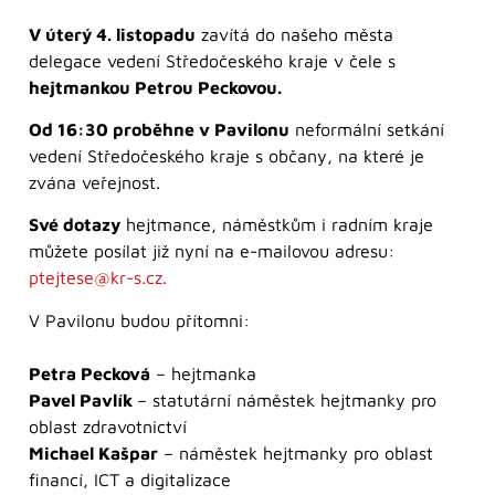
V úterý 4. listopadu
zavítá do našeho města
delegace vedení Středočeského kraje v čele s
hejtmankou Petrou Peckovou.
Od 16:30 proběhne v Pavilonu
neformální setkání
vedení Středočeského kraje s občany, na které je
zvána veřejnost.
Své dotazy
hejtmance, náměstkům i radním kraje
můžete posílat již nyní na e-mailovou adresu:
ptejtese@kr-s.cz.
V Pavilonu budou přítomni:
Petra Pecková
– hejtmanka
Pavel Pavlík
– statutární náměstek hejtmanky pro
oblast zdravotnictví
Michael Kašpar
– náměstek hejtmanky pro oblast
financí, ICT a digitalizace