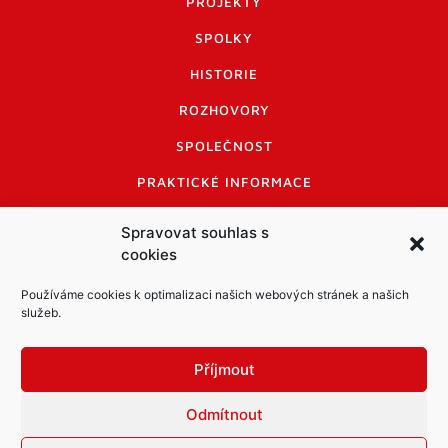
PROJEKTY
SPOLKY
HISTORIE
ROZHOVORY
SPOLEČNOST
PRAKTICKÉ INFORMACE
CENÍK INZERCE
Spravovat souhlas s
cookies
INFORMACE A KODEX DISKUTUJÍCÍCH
LOGO A LOGO MANUÁL
Používáme cookies k optimalizaci našich webových stránek a našich
služeb.
Příjmout
Odmítnout
Informace o zpracování osobních údajů