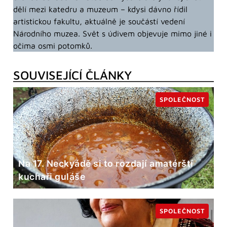
dělí mezi katedru a muzeum – kdysi dávno řídil
artistickou fakultu, aktuálně je součástí vedení
Národního muzea. Svět s údivem objevuje mimo jiné i
očima osmi potomků.
SOUVISEJÍCÍ ČLÁNKY
SPOLEČNOST
Na 17. Neckyádě si to rozdají amatérští
kuchaři guláše
SPOLEČNOST