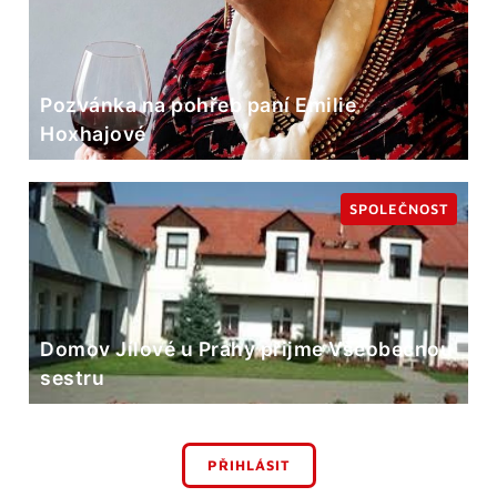
Pozvánka na pohřeb paní Emilie
Hoxhajové
SPOLEČNOST
Domov Jílové u Prahy přijme Všeobecnou
sestru
PŘIHLÁSIT