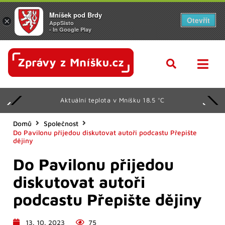
Mníšek pod Brdy
Otevřít
×
AppSisto
- In Google Play
Aktuální teplota v Mníšku 18.5 °C
Domů
Společnost
Do Pavilonu přijedou diskutovat autoři podcastu Přepište
dějiny
Do Pavilonu přijedou
diskutovat autoři
podcastu Přepište dějiny
13. 10. 2023
75