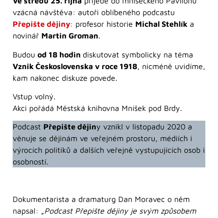
Ve středu 25. října
přijede do mníšeckého Pavilonu
vzácná návštěva: autoři oblíbeného podcastu
Přepište dějiny
: profesor historie
Michal Stehlík
a
novinář
Martin Groman
.
Budou
od 18 hodin
diskutovat symbolicky na téma
Vznik Československa v roce 1918
, nicméně uvidíme,
kam nakonec diskuze povede.
Vstup volný.
Akci pořádá Městská knihovna Mníšek pod Brdy.
Podcast
Přepište dějin
y vznikl v listopadu 2020 a
věnuje se dějinám ve veřejném prostoru, médiích i
výrocích politiků a dalších veřejně vystupujících osob i
osobností.
Dokumentarista a dramaturg Dan Moravec o něm
napsal:
„Podcast Přepište dějiny je svým způsobem