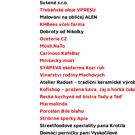
Sušené s.r.o.
Třebáňské oleje VPRESU
Malování na obličej ALEN
KHBees včelí farma
Dobroty od Nikolky
Oceterie.CZ
Müsli.NaTo
Carinoso KafeBar
Mníšecký mošt
SYRPEVA ekofarma Kozí roh
Vinařství rodiny Machových
Atelier Radost – tradiční keramické výro
Kofishop – pražená káva, čaj a horká čok
Řecká kuchyně od bistra Tady a Teď
Marmelinda
Porcelán Bílé blaho
Stříbrné šperky Apia
Streetfoodové speciality pana Krotila
Domácí perníčky paní Vyskočilové