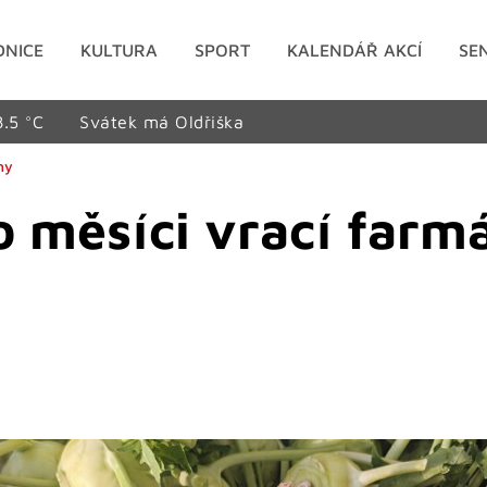
DNICE
KULTURA
SPORT
KALENDÁŘ AKCÍ
SE
8.5 °C
Svátek má Oldřiška
hy
 měsíci vrací farm