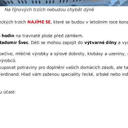
Na říjnových trzích nebudou chybět dýně
šeckých trzích
NAJÍME SE
, které se budou v letošním roce kon
4 hodin
na travnaté ploše před zámkem.
Radomír Švec
. Děti se mohou zapojit do
výtvarné dílny
a vyr
é pečivo, mléčné výrobky a sýrové dobroty, klobásy a uzeniny
výrobců.
upovat potraviny pro doplnění vašich domácích zásob, ale t
Ferdinand. Hlad vám zaženou speciality řecké, srbské nebo in
ou účast: