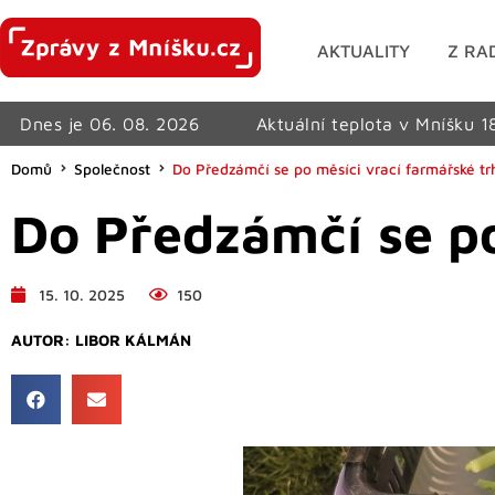
AKTUALITY
Z RA
Dnes je 06. 08. 2026
Aktuální teplota v Mníšku 1
Domů
Společnost
Do Předzámčí se po měsíci vrací farmářské tr
Do Předzámčí se po
15. 10. 2025
150
AUTOR:
LIBOR KÁLMÁN