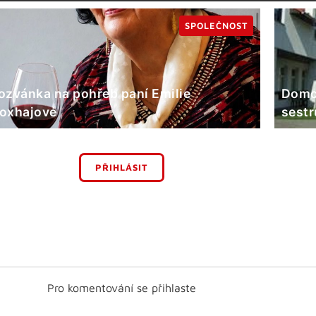
SPOLEČNOST
ozvánka na pohřeb paní Emilie
Domov
oxhajové
sestr
PŘIHLÁSIT
Pro komentování se přihlaste