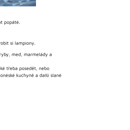
at popáté.
obit si lampiony.
, ryby, med, marmelády a
aké třeba posedět, nebo
donéské kuchyně a další slané