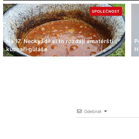
SPOLEČNOST
Na 17. Neckyádě si to rozdají amatérští
P
kuchaři guláše
H
Odebírat