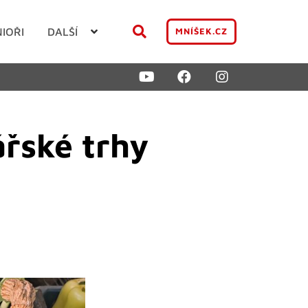
NIOŘI
DALŠÍ
MNÍŠEK.CZ
ářské trhy