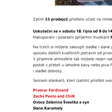
Zatím
33 prodejců
přislíbilo účast na mní
Uskuteční se v sobotu 18. října od 9 do 1
Nakupování i posezení zpříjemní muzikant
Na trzích si můžete zakoupit sladké i slan
spoustu dalších kvalitních potravin od prvo
V příjemné atmosféře tak můžete nejen nak
postát s přáteli u lahodné kávy nebo piva 
i sladké dobroty.
Seznam stánkařů, kteří (zatím) přislíbili sv
Pivovar Ferdinand
Zachs Pesto and Chilli
Ovoce Zelenina Švestka a syn
Slane Karamely