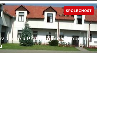
SPOLEČNOST
 Jílové u Prahy přijme Všeobecnou
u