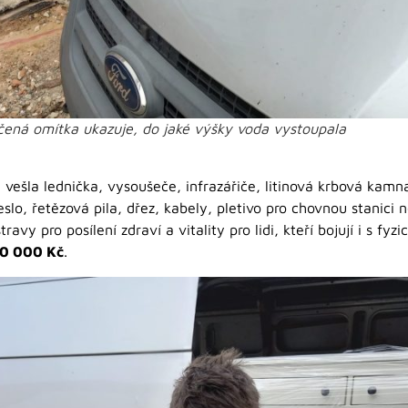
čená omítka ukazuje, do jaké výšky voda vystoupala
ešla lednička, vysoušeče, infrazářiče, litinová krbová kamn
řeslo, řetězová pila, dřez, kabely, pletivo pro chovnou stanic
avy pro posílení zdraví a vitality pro lidi, kteří bojují i s fyz
80 000 Kč
.