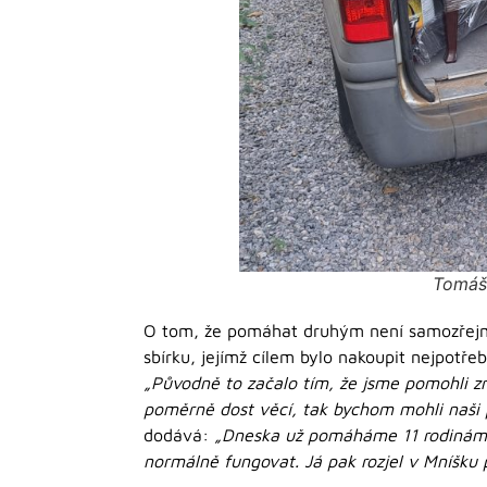
Tomáš 
O tom, že pomáhat druhým není samozřejmo
sbírku, jejímž cílem bylo nakoupit nejpotře
„Původně to začalo tím, že jsme pomohli zn
poměrně dost věcí, tak bychom mohli naši p
dodává:
„Dneska už pomáháme 11 rodinám, 
normálně fungovat. Já pak rozjel v Mníšku 