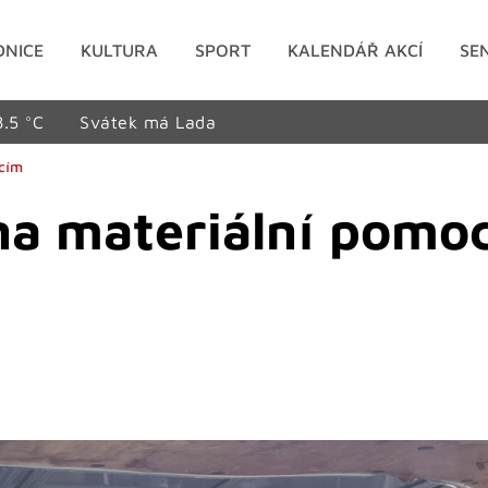
DNICE
KULTURA
SPORT
KALENDÁŘ AKCÍ
SE
8.5 °C
Svátek má Lada
icím
i na materiální pomo