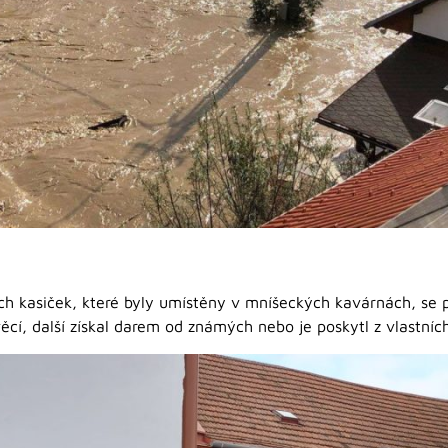
ch kasiček, které byly umístěny v mníšeckých kavárnách, se 
ěcí, další získal darem od známých nebo je poskytl z vlastních