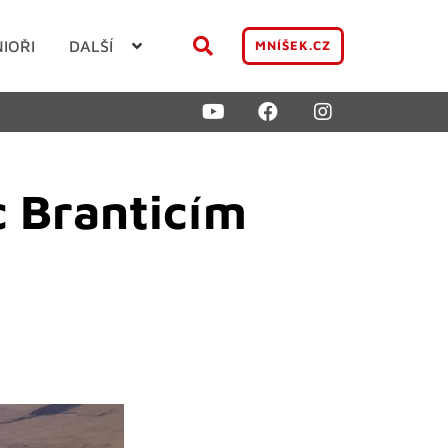
NIOŘI
DALŠÍ
MNÍŠEK.CZ
c Branticím