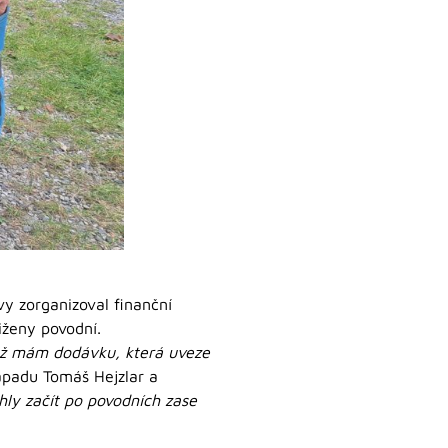
tivy zorganizoval finanční
tiženy povodní.
ž už mám dodávku, která uveze
ápadu Tomáš Hejzlar a
ly začít po povodních zase