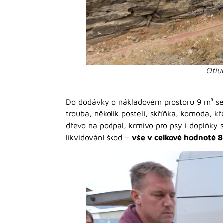
Otlu
Do dodávky o nákladovém prostoru 9 m³ se v
trouba, několik postelí, skříňka, komoda, k
dřevo na podpal, krmivo pro psy i doplňky str
likvidování škod –
vše v celkové hodnotě 