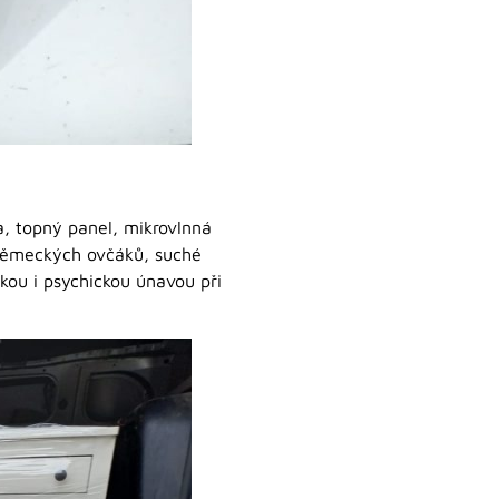
a, topný panel, mikrovlnná
i německých ovčáků, suché
ickou i psychickou únavou při