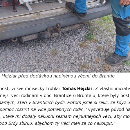
Hejzlar před dodávkou naplněnou věcmi do Brantic
st, ví své mníšecký truhlář
Tomáš Hejzlar
. Z vlastní inicia
bnější věci rodinám v obci Brantice u Bruntálu, které byly pos
ámým, kteří v Branticích bydlí. Potom jsme si řekli, že kdy
omoc rozšířit na více potřebných rodin,“
vysvětluje původ n
které mi dodaly nákupní seznam nejnutnějších věcí, aby moh
pod Brdy sbírku, abychom ty věci měli za co nakoupit.“