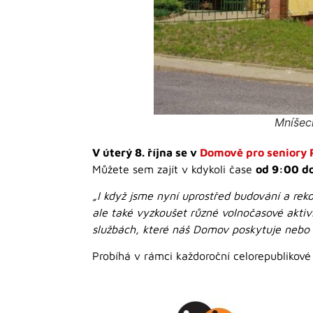
Mníšec
V úterý 8. října se v
Domově pro seniory 
Můžete sem zajít v kdykoli čase
od 9:00 d
„I když jsme nyní uprostřed budování a rek
ale také vyzkoušet různé volnočasové aktivi
službách, které náš Domov poskytuje nebo
Probíhá v rámci každoroční celorepublikov