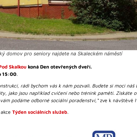
ký domov pro seniory najdete na Skaleckém náměstí
Pod Skalkou
koná Den otevřených dveří.
o 15:00
.
onstrukcí, rádi bychom vás k nám pozvali. Budete si moci ná
ty, jako jsou například cvičení nebo trénink paměti. Získáte 
 vám podáme odborné sociální poradenství,“
zve k návštěvě ř
é akce
Týden sociálních služeb
.