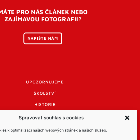
MÁTE PRO NÁS ČLÁNEK NEBO
ZAJÍMAVOU FOTOGRAFII?
NAPIŠTE NÁM
UPOZORŇUJEME
ŠKOLSTVÍ
HISTORIE
PRAKTICKÉ INFORMACE
Spravovat souhlas s cookies
LOGO A LOGO MANUÁL
es k optimalizaci našich webových stránek a našich služeb.