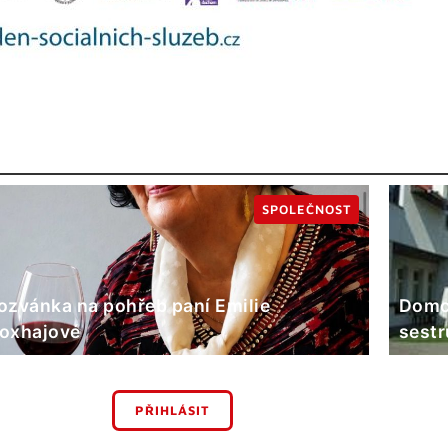
SPOLEČNOST
ozvánka na pohřeb paní Emilie
Domov
oxhajové
sestr
PŘIHLÁSIT