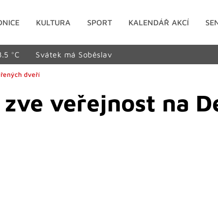
DNICE
KULTURA
SPORT
KALENDÁŘ AKCÍ
SE
8.5 °C
Svátek má Soběslav
vřených dveří
 zve veřejnost na D