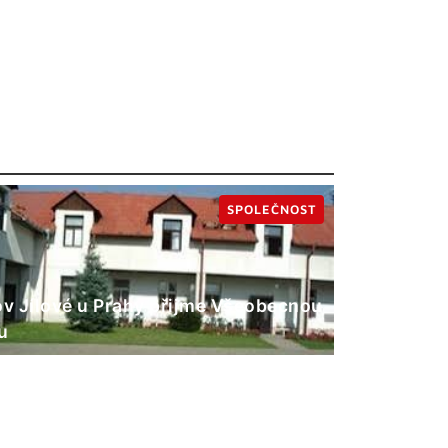
SPOLEČNOST
 Jílové u Prahy přijme Všeobecnou
u