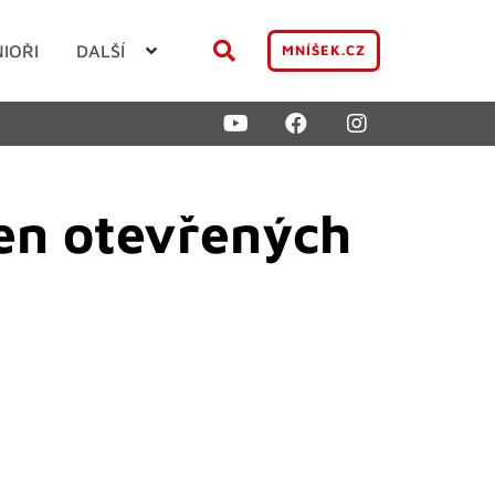
NIOŘI
DALŠÍ
MNÍŠEK.CZ
en otevřených