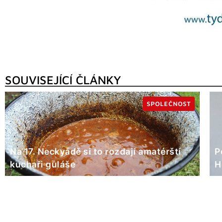
SOUVISEJÍCÍ ČLÁNKY
SPOLEČNOST
Na 17. Neckyádě si to rozdají amatérští
P
kuchaři guláše
H