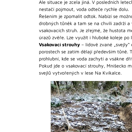
Ale situace je zcela jiná. V posledních let
nestačí pojmout, voda odteče rychle dolu.
Řešením je zpomalit odtok. Nabízí se možno
drobných tůněk a tam se na chvíli zadrží a 
vsakovacích struh. Je zřejmé, že hustota m
úrazů zvěře. Lze využít i hluboké koleje po
Vsakovací strouhy
– lidově zvané „svejly“
porostech se zatím dělají především tůně. T
prohlubní, kde se voda zachytí a vsákne dř
Pokud jde o vsakovací strouhy, Mníšecko má 
svejlů vytvořených v lese Na Kvíkalce.