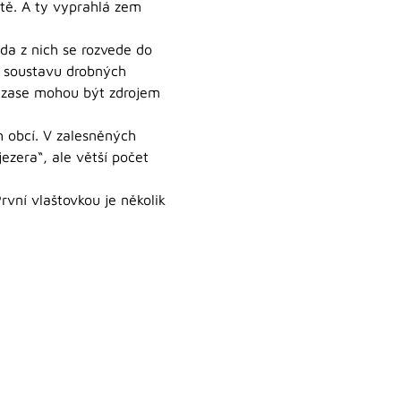
ště. A ty vyprahlá zem
oda z nich se rozvede do
it soustavu drobných
e zase mohou být zdrojem
h obcí. V zalesněných
ezera“, ale větší počet
rvní vlaštovkou je několik