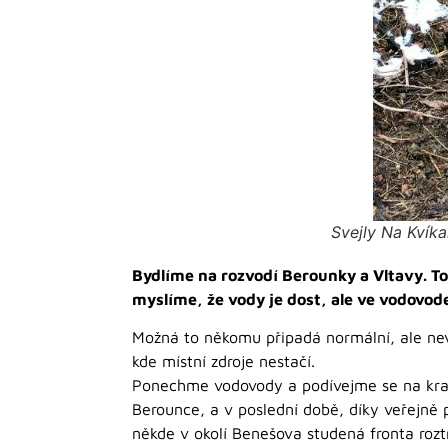
Svejly Na Kvík
Bydlíme na rozvodí Berounky a Vltavy. To
myslíme, že vody je dost, ale ve vodovo
Možná to někomu připadá normální, ale neví
kde místní zdroje nestačí.
Ponechme vodovody a podívejme se na kraji
Berounce, a v poslední době, díky veřejně
někde v okolí Benešova studená fronta roz