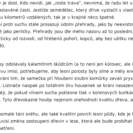
je dost. Kdo nevidí, jak „roste tráva“, nevnímá, že řadu let u
astavěné části. Jestliže zemědělec, který dříve vystačil s vlas
u kilometrů vzdálených, tak je v krajině něco špatně.
 proti suchu stále prosazují údolní přehrady, jako by neexisto
ě jako perličky. Přehrady jsou dle mého názoru až to poslední,
ticky od rozvodí, od hřebenů pohoří, kopců, aby bez užitku ne
dů.
y odolávaly kalamitním škůdcům (a to není jen kůrovec, ale i
u imisí, potřebujeme, aby lesní porosty byly silné a měly e
rání tím, že samečka při hloubení snubní komůrky zavalí prysk
. Listnáče naopak po totálním žíru housenek se brání nasazení
ějí, že pokud vlivem sucha poklesne tlak v kořenových buňká
 Tyto dřevokazné houby nejenom znehodnotí kvalitu dřeva, al
omalé tání sněhu, ale také kvalitní povrch lesní půdy, kde j
ouvisí změna zastoupení dřevin v lese, která ale bude probíhat
atření.