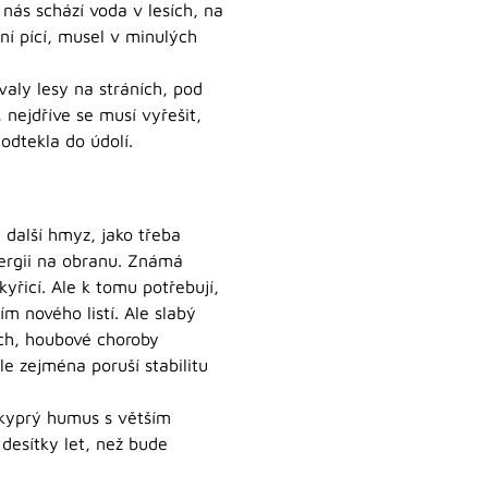
 nás schází voda v lesích, na
tní pící, musel v minulých
valy lesy na stráních, pod
 nejdříve se musí vyřešit,
odtekla do údolí.
 další hmyz, jako třeba
nergii na obranu. Známá
yřicí. Ale k tomu potřebují,
m nového listí. Ale slabý
ch, houbové choroby
e zejména poruší stabilitu
e kyprý humus s větším
 desítky let, než bude