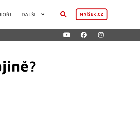
NIOŘI
DALŠÍ
MNÍŠEK.CZ
jině?