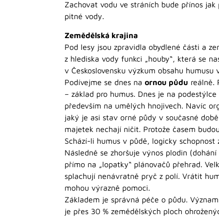
Zachovat vodu ve stráních bude přínos jak p
pitné vody.
Zemědělská krajina
Pod lesy jsou zpravidla obydlené části a ze
z hlediska vody funkci „houby“, která se n
v Československu výzkum obsahu humusu v
Podívejme se dnes na
ornou půdu
reálně. 
– základ pro humus. Dnes je na podestýlce 
především na umělých hnojivech. Navíc orga
jaký je asi stav orné půdy v současné době
majetek nechají ničit. Protože časem budou 
Schází-li humus v půdě, logicky schopnost 
Následně se zhoršuje výnos plodin (dohání 
přímo na „lopatky“ plánovačů přehrad. Vel
splachují nenávratně pryč z polí. Vrátit h
mohou výrazně pomoci.
Základem je správná péče o půdu. Významně
je přes 30 % zemědělských ploch ohroženýc