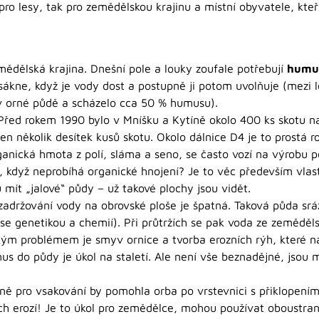
ro lesy, tak pro zemědělskou krajinu a místní obyvatele, kteří 
mědělská krajina. Dnešní pole a louky zoufale potřebují
humu
asákne, když je vody dost a postupně ji potom uvolňuje (mezi 
 orné půdě a scházelo cca 50 % humusu).
Před rokem 1990 bylo v Mníšku a Kytíně okolo 400 ks skotu na
en několik desítek kusů skotu. Okolo dálnice D4 je to prostá 
nická hmota z polí, sláma a seno, se často vozí na výrobu pe
, když neprobíhá organické hnojení? Je to věc především vlas
mít „jalové“ půdy – už takové plochy jsou vidět.
zadržování vody na obrovské ploše je špatná. Taková půda srá
se genetikou a chemií). Při průtržích se pak voda ze zeměděls
kým problémem je smyv ornice a tvorba erozních rýh, které 
umus do půdy je úkol na staletí. Ale není vše beznadějné, jso
 pro vsakování by pomohla orba po vrstevnici s přiklopením 
h erozí! Je to úkol pro zemědělce, mohou používat oboustran