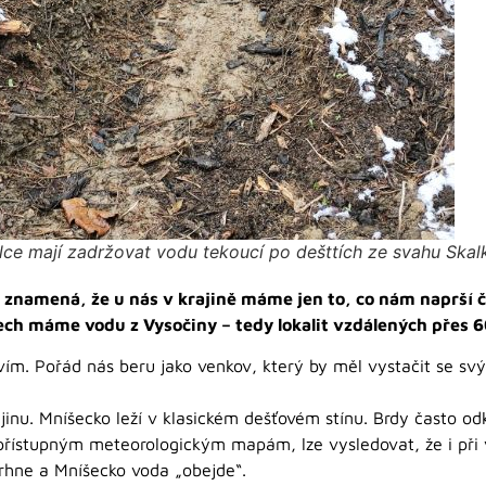
alce mají zadržovat vodu tekoucí po dešttích ze svahu Skal
 znamená, že u nás v krajině máme jen to, co nám naprší č
dech máme vodu z Vysočiny – tedy lokalit vzdálených přes
m. Pořád nás beru jako venkov, který by měl vystačit se svým
nu. Mníšecko leží v klasickém dešťovém stínu. Brdy často od
 přístupným meteorologickým mapám, lze vysledovat, že i při
trhne a Mníšecko voda „obejde“.