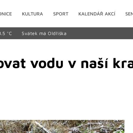
DNICE
KULTURA
SPORT
KALENDÁŘ AKCÍ
SE
8.5 °C
Svátek má Oldřiška
vat vodu v naší kra