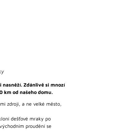
ky
i nasněží. Zdánlivě si mnozí
 60 km od našeho domu.
i zdroji, a ne velké město,
kloní dešťové mraky po
 východním proudění se