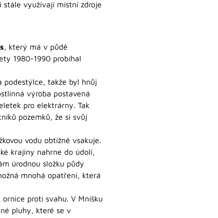
stále využívají místní zdroje
s
, který má v půdě
lety 1980-1990 probíhal
 podestýlce, takže byl hnůj
rostlinná výroba postavená
letek pro elektrárny. Tak
tníků pozemků, že si svůj
žkovou vodu obtížně vsakuje.
ké krajiny nahrne do údolí,
nám úrodnou složku půdy
u možná mnohá opatření, která
ornice proti svahu. V Mníšku
né pluhy, které se v