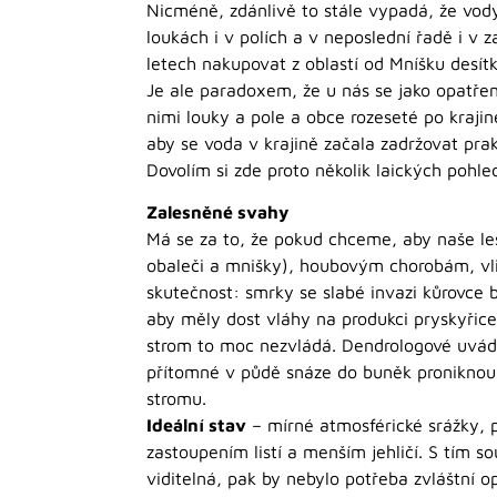
Nicméně, zdánlivě to stále vypadá, že vody 
loukách i v polích a v neposlední řadě i v z
letech nakupovat z oblastí od Mníšku desítk
Je ale paradoxem, že u nás se jako opatření
nimi louky a pole a obce rozeseté po krajin
aby se voda v krajině začala zadržovat prak
Dovolím si zde proto několik laických pohle
Zalesněné svahy
Má se za to, že pokud chceme, aby naše les
obaleči a mnišky), houbovým chorobám, vliv
skutečnost: smrky se slabé invazi kůrovce b
aby měly dost vláhy na produkci pryskyřice
strom to moc nezvládá. Dendrologové uvád
přítomné v půdě snáze do buněk proniknou.
stromu.
Ideální stav
– mírné atmosférické srážky, p
zastoupením listí a menším jehličí. S tím s
viditelná, pak by nebylo potřeba zvláštní op