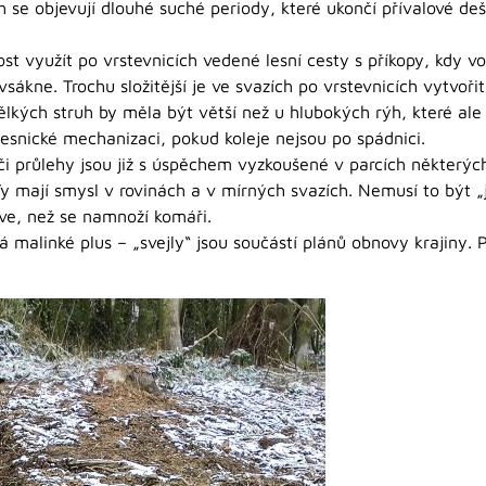
ech se objevují dlouhé suché periody, které ukončí přívalové de
st využít po vrstevnicích vedené lesní cesty s příkopy, kdy v
vsákne. Trochu složitější je ve svazích po vrstevnicích vytvoř
ělkých struh by měla být větší než u hlubokých rýh, které al
 lesnické mechanizaci, pokud koleje nejsou po spádnici.
 či průlehy jsou již s úspěchem vyzkoušené v parcích některýc
y mají smysl v rovinách a v mírných svazích. Nemusí to být „j
íve, než se namnoží komáři.
malinké plus – „svejly“ jsou součástí plánů obnovy krajiny. P