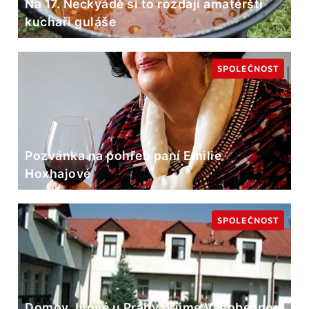
Na 17. Neckyádě si to rozdají amatérští
kuchaři guláše
SPOLEČNOST
Pozvánka na pohřeb paní Emilie
Hoxhajové
SPOLEČNOST
Domov Jílové u Prahy přijme Všeobecnou