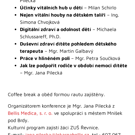
Pilecká
Účinky vitálních hub u dětí
– Milan Schirlo
Nejen vitální houby na dětském talíři
– Ing.
Simona Chvojková
Digitální zdraví a odolnost dětí
– Michaela
Schlussareff, Ph.D.
Duševní zdraví dítěte pohledem dětského
terapeuta
– Mgr. Martin Galbavý
Práce v hliněném poli
– Mgr. Petra Součková
Jak lze podpořit rodiče v období nemoci dítěte
– Mgr. Jana Pilecká
Coffee break a oběd formou rautu zajištěny.
Organizátorem konference je Mgr. Jana Pilecká z
Bellis Medica, s. r. o.
ve spolupráci s městem Mníšek
pod Brdy.
Kulturní program zajistí žáci ZUŠ Řevnice.
E-mail:
jana.pilecka@lekarnabellis.cz
, tel.: 607 067