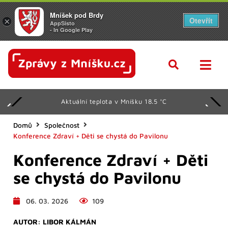
Mníšek pod Brdy
Otevřít
×
AppSisto
- In Google Play
Aktuální teplota v Mníšku 18.5 °C
Domů
Společnost
Konference Zdraví + Děti se chystá do Pavilonu
Konference Zdraví + Děti
se chystá do Pavilonu
06. 03. 2026
109
AUTOR:
LIBOR KÁLMÁN