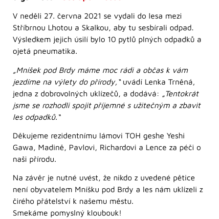
V neděli 27. června 2021 se vydali do lesa mezi
Stříbrnou Lhotou a Skalkou, aby tu sesbírali odpad.
Výsledkem jejich úsilí bylo 10 pytlů plných odpadků a
ojetá pneumatika.
„Mníšek pod Brdy máme moc rádi a občas k vám
jezdíme na výlety do přírody,“
uvádí Lenka Trněná,
jedna z dobrovolných uklízečů, a dodává:
„Tentokrát
jsme se rozhodli spojit příjemné s užitečným a zbavit
les odpadků.“
Děkujeme rezidentnímu lámovi TOH geshe Yeshi
Gawa, Madině, Pavlovi, Richardovi a Lence za péči o
naši přírodu.
Na závěr je nutné uvést, že nikdo z uvedené pětice
není obyvatelem Mníšku pod Brdy a les nám uklízeli z
čirého přátelství k našemu městu.
Smekáme pomyslný kloubouk!