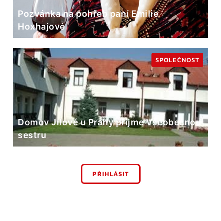
Pozvánka na pohřeb paní Emilie
Hoxhajové
SPOLEČNOST
Domov Jílové u Prahy přijme Všeobecnou
sestru
PŘIHLÁSIT