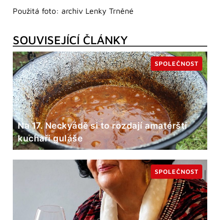
Použitá foto: archiv Lenky Trněné
SOUVISEJÍCÍ ČLÁNKY
SPOLEČNOST
Na 17. Neckyádě si to rozdají amatérští
kuchaři guláše
SPOLEČNOST