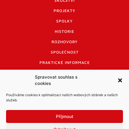
ŠKOLSTVÍ
PROJEKTY
SPOLKY
HISTORIE
ROZHOVORY
SPOLEČNOST
PRAKTICKÉ INFORMACE
CENÍK INZERCE
Spravovat souhlas s
cookies
INFORMACE A KODEX DISKUTUJÍCÍCH
LOGO A LOGO MANUÁL
Používáme cookies k optimalizaci našich webových stránek a našich
služeb.
Příjmout