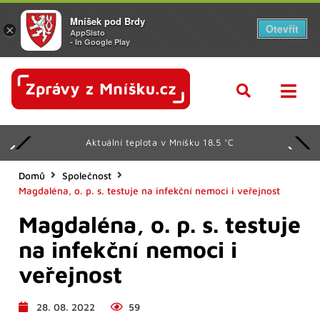
Mníšek pod Brdy
Otevřít
×
AppSisto
- In Google Play
Aktuální teplota v Mníšku 18.5 °C
Domů
Společnost
Magdaléna, o. p. s. testuje na infekční nemoci i veřejnost
Magdaléna, o. p. s. testuje
na infekční nemoci i
veřejnost
28. 08. 2022
59