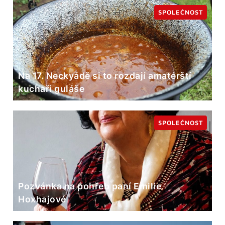
SPOLEČNOST
Na 17. Neckyádě si to rozdají amatérští
kuchaři guláše
SPOLEČNOST
Pozvánka na pohřeb paní Emilie
Hoxhajové