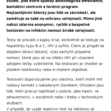
služeb, pod které spadají adiktologická ambulance,
kontaktní centrum a terénní program.
Nejčastějšími klienty jsou lidé se závislostí, ale
zaměřuje se také na ochranu veřejnosti. Mimo jiné
nabízí zdarma anonymní, rychlé a bezpečné
testování na infekční nemoci široké veřejnosti.
Testy se provádí z kapky krve, konkrétně se testuje na
hepatitidu typu B a C, HIV a syfilis. Cílem je přispět ke
zlepšení zdraví občanů, včas zachytit případné
nemoci, které jsou až na infekci HIV při včasném
zahájení léčby vyléčitelné. Na testování je vhodné se
předem telefonicky nebo e-mailem objednat.
Testování doporučujeme pro všechny, kteří mohli mít
rizikový kontakt s nakaženým člověkem. Ohrožení jsou
lidé, kteří pracují například u policie, jako hasiči, ve
zdravotnictví, v sociálních nebo i třeba v technických
službách.
V případě, že vyjde reaktivní test na některou ze