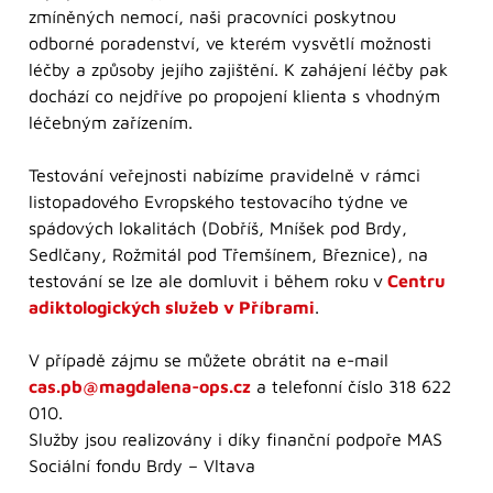
zmíněných nemocí, naši pracovníci poskytnou
odborné poradenství, ve kterém vysvětlí možnosti
léčby a způsoby jejího zajištění. K zahájení léčby pak
dochází co nejdříve po propojení klienta s vhodným
léčebným zařízením.
Testování veřejnosti nabízíme pravidelně v rámci
listopadového Evropského testovacího týdne ve
spádových lokalitách (Dobříš, Mníšek pod Brdy,
Sedlčany, Rožmitál pod Třemšínem, Březnice), na
testování se lze ale domluvit i během roku
v
Centru
adiktologických služeb v Příbrami
.
V případě zájmu se můžete obrátit na e-mail
cas.pb@magdalena-ops.cz
a telefonní číslo 318 622
010.
Služby jsou realizovány i díky finanční podpoře MAS
Sociální fondu Brdy – Vltava