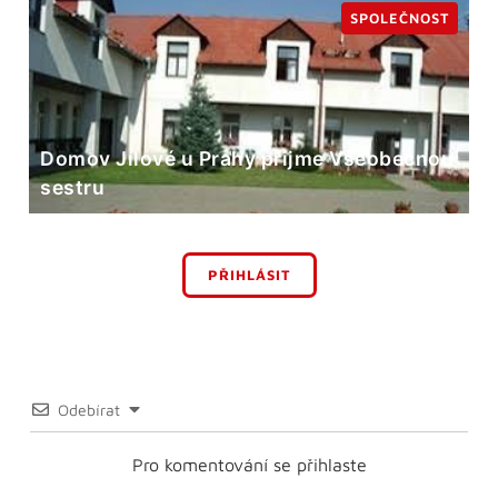
SPOLEČNOST
Domov Jílové u Prahy přijme Všeobecnou
sestru
PŘIHLÁSIT
Odebírat
Pro komentování se přihlaste