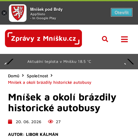
Mníšek pod Brdy
Otevřít
×
AppSisto
- In Google Play
Svátek má Oldřiška
Domů
Společnost
Mníšek a okolí brázdily historické autobusy
Mníšek a okolí brázdily
historické autobusy
20. 06. 2026
27
AUTOR:
LIBOR KÁLMÁN