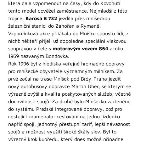
která dala vzpomenout na časy, kdy do Kovohutí
tento model dovážel zaměstnance. Nejmladší z této
trojice,
Karosa B 732
jezdila přes mníšeckou
železniční stanici do Zahořan a Rymaně.
Vzpomínková akce přilákala do Mníšku spoustu lidí, z
nichž někteří přijeli už dopoledne speciální vlakovou
soupravou v čele s
motorovým vozem 854
z roku
1969 nazvaným Bondovka.
Rok 1996 byl z hlediska veřejné hromadné dopravy
pro mníšecké obyvatele významným milníkem. Za
prvé začal na trase Mníšek pod Brdy-Praha jezdit
nový autobusový dopravce Martin Uher, se kterým se
výrazně zvýšila kvalita poskytovaných služeb, včetně
dochvilnosti spojů. Za druhé bylo Mníšecko začleněno
do systému Pražské integrované dopravy, což pro
cestující znamenalo: cestování na jednu jízdenku
napříč spoji, jednotný přestupní tarif, lepší návaznost
spojů a možnost využití široké škály slev. Byl to
výrazný krok kupředu, který dnes možná připadne