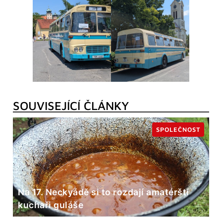
SOUVISEJÍCÍ ČLÁNKY
SPOLEČNOST
Na 17. Neckyádě si to rozdají amatérští
kuchaři guláše