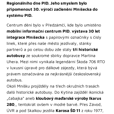
Regionálního dne PID. Jeho smyslem bylo
připomenout 30. výročí začlenění Mníšecka do
systému PID.
Centrum dění bylo v Předzámčí, kde bylo umístěno
mobilní informační centrum PID
,
výstava 30 let
integrace Mníšecka
s papírovými označníky s čísly
linek, které přes naše město jezdívaly, stánky
partnerů a po celou dobu zde stály
tři historické
autobusy
ze soukromé sbírky dopravce Martina
Uhera. Mezi nimi vynikala legendární Škoda 706 RTO
v luxusní úpravě pro dálkové zájezdy, která bývá
právem označována za nejkrásnější československý
autobus.
Okolí Mníšku projížděly na třech okružních trasách
další historické autobusy. Do Kytína zajížděl ikonická
„čabajka“ aneb
kloubový maďarské výroby Ikarus
280
,, tentokrát ovšem v modré barvě. Přes Závod,
ÚVR a pod Skalkou jezdila
Karosa ŠD 11
z roku 1977,