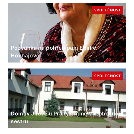
SPOLEČNOST
Pozvánka na pohřeb paní Emilie
Hoxhajové
SPOLEČNOST
Domov Jílové u Prahy přijme Všeobecnou
sestru