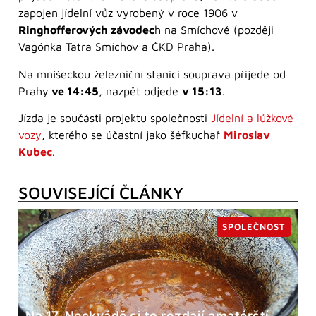
zapojen jídelní vůz vyrobený v roce 1906 v
Ringhofferových závodec
h na Smíchově (později
Vagónka Tatra Smíchov a ČKD Praha).
Na mníšeckou železniční stanici souprava přijede od
Prahy
ve 14:45
, nazpět odjede
v 15:13
.
Jízda je součásti projektu společnosti
Jídelní a lůžkové
vozy
, kterého se účastní jako šéfkuchař
Miroslav
Kubec
.
SOUVISEJÍCÍ ČLÁNKY
SPOLEČNOST
Na 17. Neckyádě si to rozdají amatérští