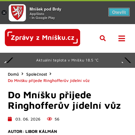
Mníšek pod Brdy
Otevřít
×
AppSisto
- In Google Play
Aktuální teplota v Mníšku 18.5 °C
Domů
Společnost
Do Mníšku přijede Ringhofferův jídelní vůz
Do Mníšku přijede
Ringhofferův jídelní vůz
03. 06. 2026
56
AUTOR:
LIBOR KÁLMÁN