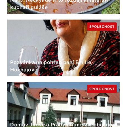
kuchaři guláše
SPOLEČNOST
Pozvánka na pohřeb paní Emilie
Hoxhajové
SPOLEČNOST
Domov Jílové u Prahy přijme Všeobecnou