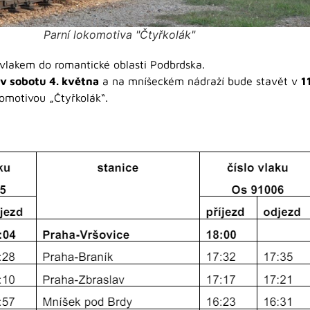
Parní lokomotiva "Čtyřkolák"
vlakem do romantické oblasti Podbrdska.
v sobotu 4. května
a na mníšeckém nádraží bude stavět v
1
komotivou „Čtyřkolák“.