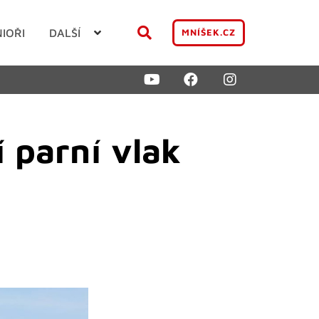
NIOŘI
DALŠÍ
MNÍŠEK.CZ
 parní vlak