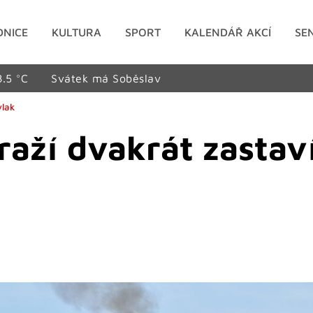
DNICE
KULTURA
SPORT
KALENDÁŘ AKCÍ
SE
8.5 °C
Svátek má Soběslav
vlak
ží dvakrát zastaví