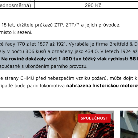
 18 let, držitele průkazů ZTP, ZTP/P a jejich průvodce.
místo k sezení.
é řady 170 z let 1897 až 1921. Vyráběla je firma Breitfeld &
aly v počtu 306 kusů a označeny jako 434.0. V letech 1924 až
.
Na rovině dokázaly vézt 1 400 tun těžký vlak rychlostí 58
a současně s ukončením parního provozu.
ze strany ČHMÚ před nebezpečím vzniku požárů, může dojít k
případě bude parní lokomotiva
nahrazena historickou motoro
SPOLEČNOST