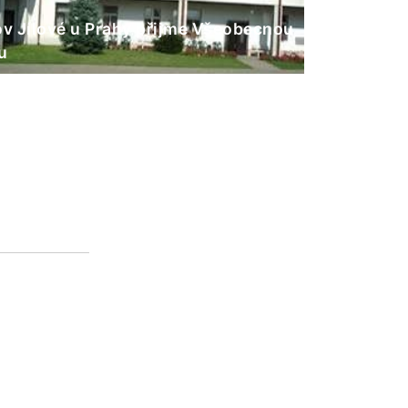
 Jílové u Prahy přijme Všeobecnou
u