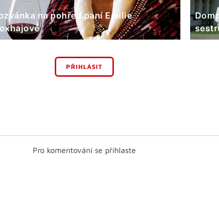
ozvánka na pohřeb paní Emilie
Domov
oxhajové
sestr
PŘIHLÁSIT
Pro komentování se přihlaste