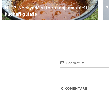
Na 17. Neckyádě si to rozdají amatérští
P
kuchaři guláše
H
Odebírat
0
KOMENTÁŘE