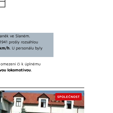
 Daněk ve Slaném.
1941 prošly rozsáhlou
 km/h
. U personálu byly
 omezení či k úplnému
vou lokomotivou
.
SPOLEČNOST