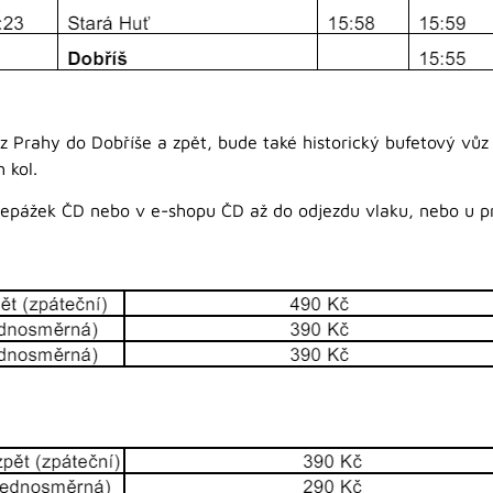
 z Prahy do Dobříše a zpět, bude také historický bufetový vůz
 kol.
přepážek ČD nebo v e-shopu ČD až do odjezdu vlaku, nebo u p