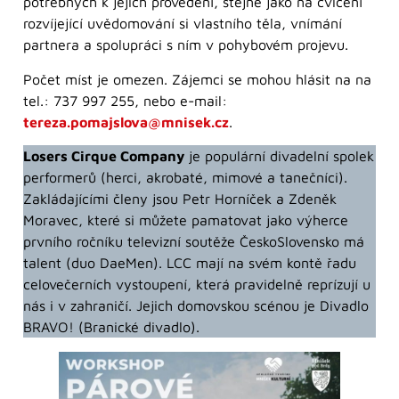
potřebných k jejich provedení, stejně jako na cvičení
rozvíjející uvědomování si vlastního těla, vnímání
partnera a spolupráci s ním v pohybovém projevu.
Počet míst je omezen. Zájemci se mohou hlásit na na
tel.: 737 997 255, nebo e-mail:
tereza.pomajslova@mnisek.cz
.
Losers Cirque Company
je populární divadelní spolek
performerů (herci, akrobaté, mimové a tanečníci).
Zakládajícími členy jsou Petr Horníček a Zdeněk
Moravec, které si můžete pamatovat jako výherce
prvního ročníku televizní soutěže ČeskoSlovensko má
talent (duo DaeMen). LCC mají na svém kontě řadu
celovečerních vystoupení, která pravidelně reprízují u
nás i v zahraničí. Jejich domovskou scénou je Divadlo
BRAVO! (Branické divadlo).