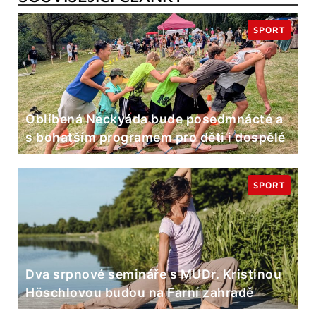
SPORT
Oblíbená Neckyáda bude posedmnácté a
s bohatším programem pro děti i dospělé
SPORT
Dva srpnové semináře s MUDr. Kristinou
Höschlovou budou na Farní zahradě