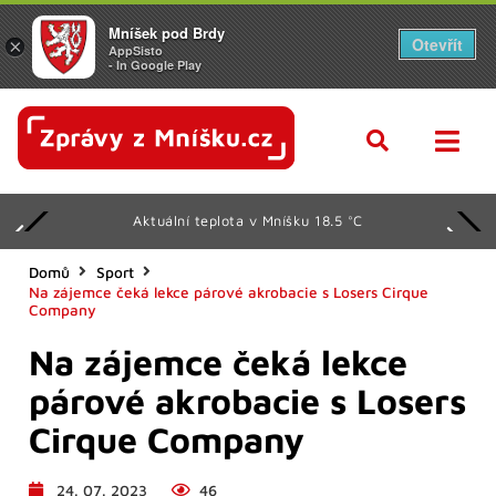
Mníšek pod Brdy
Otevřít
×
AppSisto
- In Google Play
Aktuální teplota v Mníšku 18.5 °C
Domů
Sport
Na zájemce čeká lekce párové akrobacie s Losers Cirque
Company
Na zájemce čeká lekce
párové akrobacie s Losers
Cirque Company
24. 07. 2023
46