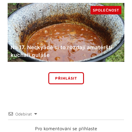
SPOLEČNOST
Na 17. Neckyádě si to rozdají amatérští
kuchaři guláše
PŘIHLÁSIT
Odebírat
Pro komentování se přihlaste