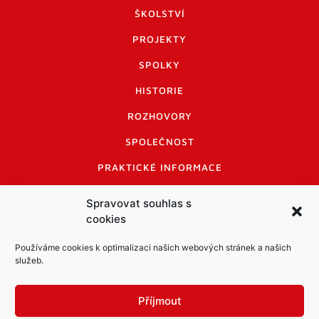
ŠKOLSTVÍ
PROJEKTY
SPOLKY
HISTORIE
ROZHOVORY
SPOLEČNOST
PRAKTICKÉ INFORMACE
CENÍK INZERCE
Spravovat souhlas s
cookies
INFORMACE A KODEX DISKUTUJÍCÍCH
LOGO A LOGO MANUÁL
Používáme cookies k optimalizaci našich webových stránek a našich
služeb.
Příjmout