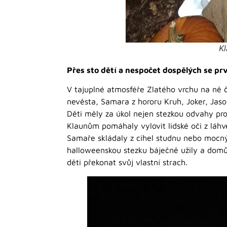
Kl
Přes sto dětí a nespočet dospělých se pr
V tajuplné atmosféře Zlatého vrchu na ně 
nevěsta, Samara z hororu Kruh, Joker, Jaso
Děti měly za úkol nejen stezkou odvahy projí
Klaunům pomáhaly vylovit lidské oči z láhve
Samaře skládaly z cihel studnu nebo mocný
halloweenskou stezku báječně užily a domů
děti překonat svůj vlastní strach.