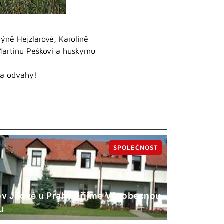
ýně Hejzlarové, Karolíně
 Martinu Peškovi a huskymu
ka odvahy!
SPOLEČNOST
 Jílové u Prahy přijme Všeobecnou
u