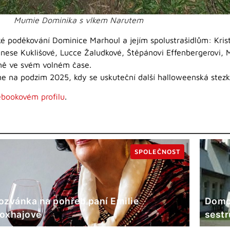
Mumie Dominika s vlkem Narutem
ké poděkování Dominice Marhoul a jejím spolustrašidlům: Krist
anese Kuklišové, Lucce Žaludkové, Štěpánovi Effenbergerovi,
lně ve svém volném čase.
me na podzim 2025, kdy se uskuteční další halloweenská stez
bookovém profilu
.
SPOLEČNOST
ozvánka na pohřeb paní Emilie
Domov
oxhajové
sestr