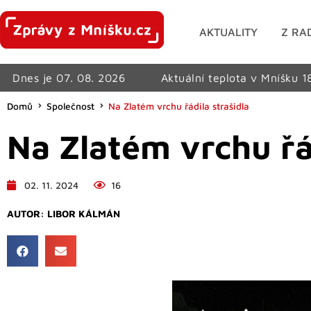
AKTUALITY
Z RA
Dnes je 07. 08. 2026
Aktuální teplota v Mníšku 1
Domů
Společnost
Na Zlatém vrchu řádila strašidla
Na Zlatém vrchu řád
02. 11. 2024
16
AUTOR:
LIBOR KÁLMÁN