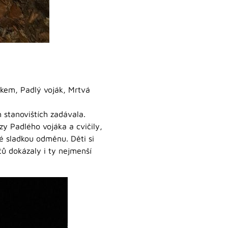
lkem, Padlý voják, Mrtvá
h stanovištích zadávala.
zy Padlého vojáka a cvičily,
é sladkou odměnu. Děti si
ů dokázaly i ty nejmenší