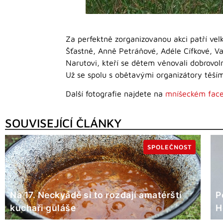
Za perfektně zorganizovanou akci patří vel
Šťastně, Anně Petráňové, Adéle Cífkové, V
Narutovi, kteří se dětem věnovali dobrovo
Už se spolu s obětavými organizátory těší
Další fotografie najdete na
mníšeckém face
SOUVISEJÍCÍ ČLÁNKY
SPOLEČNOST
Na 17. Neckyádě si to rozdají amatérští
P
kuchaři guláše
H