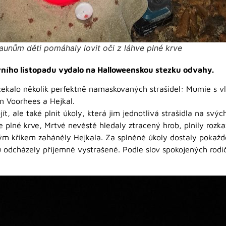
aunům děti pomáhaly lovit oči z láhve plné krve
vního listopadu vydalo na Halloweenskou stezku odvahy.
čekalo několik perfektně namaskovaných strašidel: Mumie s v
n Voorhees a Hejkal.
t, ale také plnit úkoly, která jim jednotlivá strašidla na svýc
 plné krve, Mrtvé nevěstě hledaly ztracený hrob, plnily rozka
m křikem zaháněly Hejkala. Za splněné úkoly dostaly pokažd
 odcházely příjemně vystrašené. Podle slov spokojených rodič