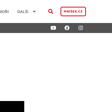
NIOŘI
DALŠÍ
MNÍŠEK.CZ