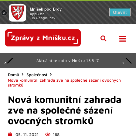
Mníšek pod Brdy
Otevřít
×
AppSisto
- In Google Play
Aktuální teplota v Mníšku 18.5 °C
Domů
Společnost
Nová komunitní zahrada zve na společné sázení ovocných
stromků
Nová komunitní zahrada
zve na společné sázení
ovocných stromků
05. 11. 2021
168