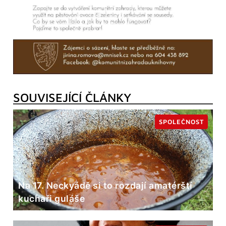
SOUVISEJÍCÍ ČLÁNKY
SPOLEČNOST
Na 17. Neckyádě si to rozdají amatérští
kuchaři guláše