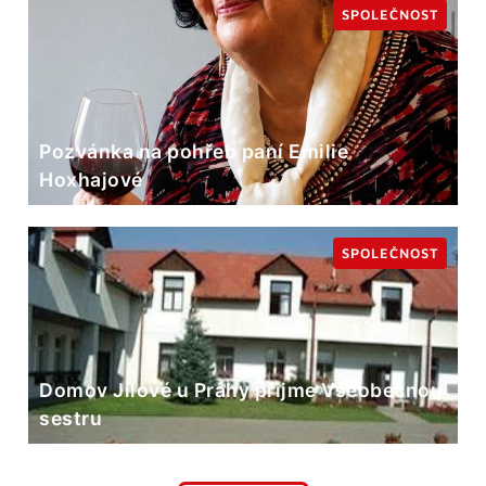
SPOLEČNOST
Pozvánka na pohřeb paní Emilie
Hoxhajové
SPOLEČNOST
Domov Jílové u Prahy přijme Všeobecnou
sestru