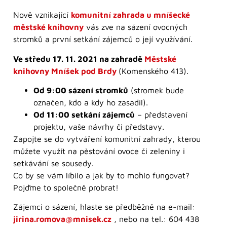
Nově vznikající
komunitní zahrada u mníšecké
městské knihovny
vás zve na sázení ovocných
stromků a první setkání zájemců o její využívání.
Ve středu 17. 11. 2021 na zahradě
Městské
knihovny Mníšek pod Brdy
(Komenského 413).
Od 9:00 sázení stromků
(stromek bude
označen, kdo a kdy ho zasadil).
Od 11:00 setkání zájemců
– představení
projektu, vaše návrhy či představy.
Zapojte se do vytváření komunitní zahrady, kterou
můžete využít na pěstování ovoce či zeleniny i
setkávání se sousedy.
Co by se vám líbilo a jak by to mohlo fungovat?
Pojďme to společně probrat!
Zájemci o sázení, hlaste se předběžně na e-mail:
jirina.romova@mnisek.cz
, nebo na tel.: 604 438