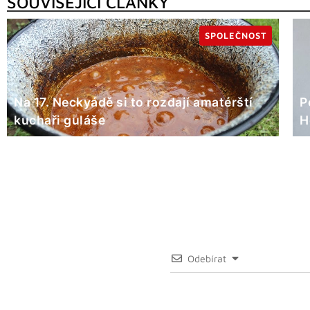
SOUVISEJÍCÍ ČLÁNKY
SPOLEČNOST
Na 17. Neckyádě si to rozdají amatérští
P
kuchaři guláše
H
Odebírat