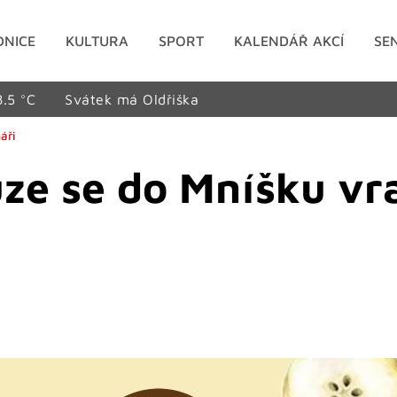
DNICE
KULTURA
SPORT
KALENDÁŘ AKCÍ
SE
8.5 °C
Svátek má Oldřiška
áři
ze se do Mníšku vra