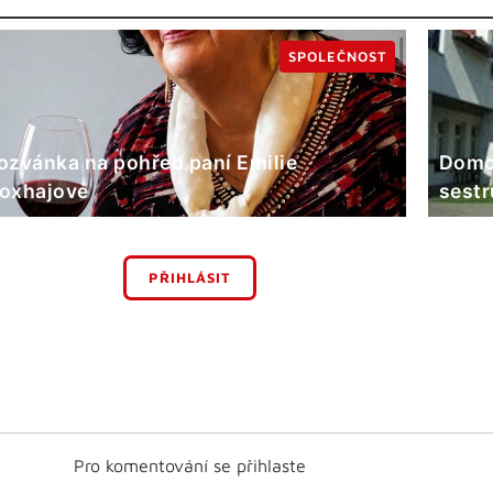
SPOLEČNOST
ozvánka na pohřeb paní Emilie
Domov
oxhajové
sestr
PŘIHLÁSIT
Pro komentování se přihlaste