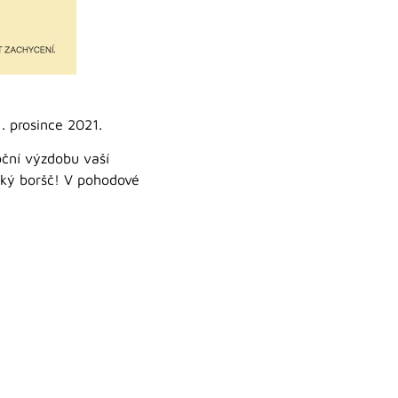
. prosince 2021.
oční výzdobu vaší
ský boršč! V pohodové