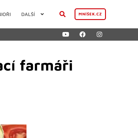
NIOŘI
DALŠÍ
MNÍŠEK.CZ
cí farmáři