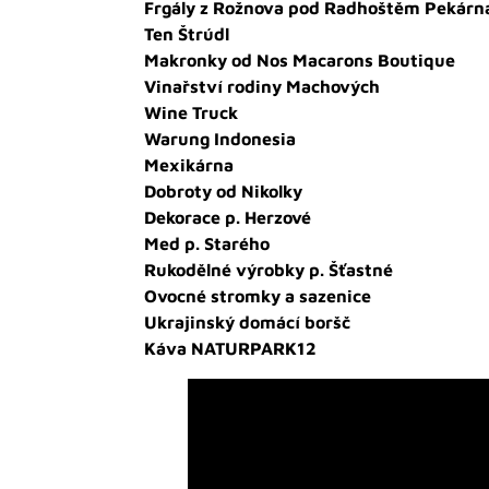
Frgály z Rožnova pod Radhoštěm Pekárn
Ten Štrúdl
Makronky od Nos Macarons Boutique
Vinařství rodiny Machových
Wine Truck
Warung Indonesia
Mexikárna
Dobroty od Nikolky
Dekorace p. Herzové
Med p. Starého
Rukodělné výrobky p. Šťastné
Ovocné stromky a sazenice
Ukrajinský domácí boršč
Káva NATURPARK12