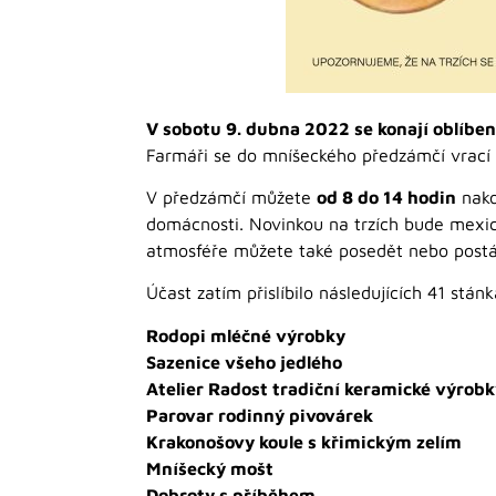
V sobotu 9. dubna 2022 se konají oblíbe
Farmáři se do mníšeckého předzámčí vrací p
V předzámčí můžete
od 8 do 14 hodin
nako
domácnosti. Novinkou na trzích bude mexi
atmosféře můžete také posedět nebo postát
Účast zatím přislíbilo následujících 41 stánk
Rodopi mléčné výrobky
Sazenice všeho jedlého
Atelier Radost tradiční keramické výrob
Parovar rodinný pivovárek
Krakonošovy koule s křimickým zelím
Mníšecký mošt
Dobroty s příběhem