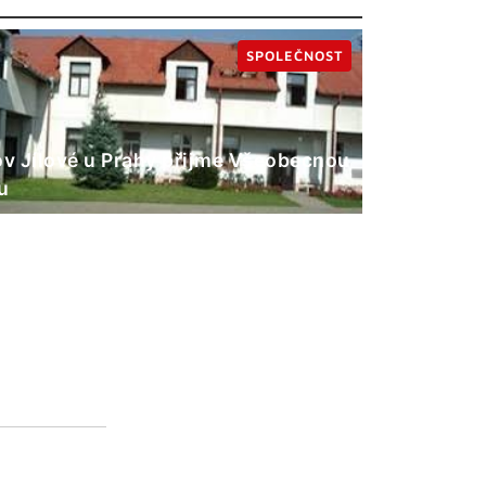
SPOLEČNOST
 Jílové u Prahy přijme Všeobecnou
u