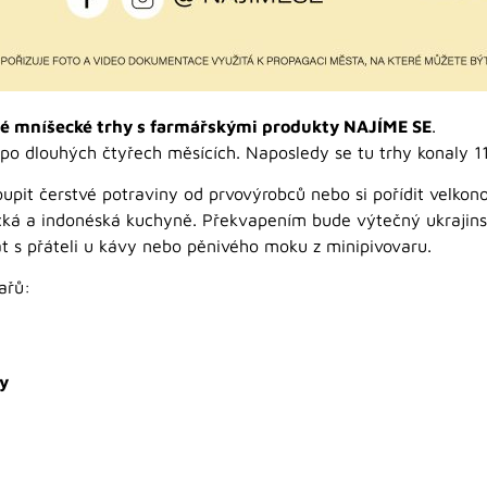
né mníšecké trhy s farmářskými produkty NAJÍME SE
.
o dlouhých čtyřech měsících. Naposledy se tu trhy konaly 11
upit čerstvé potraviny od prvovýrobců nebo si pořídit velkon
cká a indonéská kuchyně. Překvapením bude výtečný ukrajin
 s přáteli u kávy nebo pěnivého moku z minipivovaru.
ařů:
ky