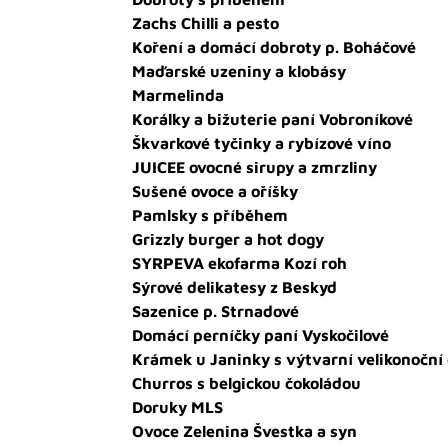
Zachs Chilli a pesto
Koření a domácí dobroty p. Boháčové
Maďarské uzeniny a klobásy
Marmelinda
Korálky a bižuterie paní Vobroníkové
Škvarkové tyčinky a rybízové víno
JUICEE ovocné sirupy a zmrzliny
Sušené ovoce a oříšky
Pamlsky s příběhem
Grizzly burger a hot dogy
SYRPEVA ekofarma Kozí roh
Sýrové delikatesy z Beskyd
Sazenice p. Strnadové
Domácí perníčky paní Vyskočilové
Krámek u Janinky s výtvarní velikonoční 
Churros s belgickou čokoládou
Doruky MLS
Ovoce Zelenina Švestka a syn