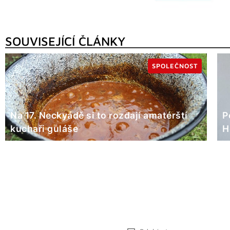
SOUVISEJÍCÍ ČLÁNKY
SPOLEČNOST
Na 17. Neckyádě si to rozdají amatérští
P
kuchaři guláše
H