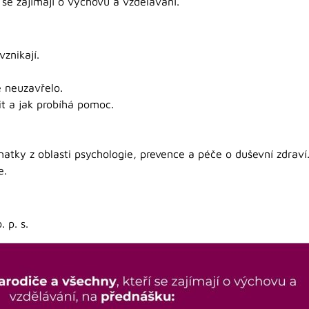
í se zajímají o výchovu a vzdělávání.
znikají.
e neuzavřelo.
it a jak probíhá pomoc.
natky z oblasti psychologie, prevence a péče o duševní zdraví
e.
 p. s.