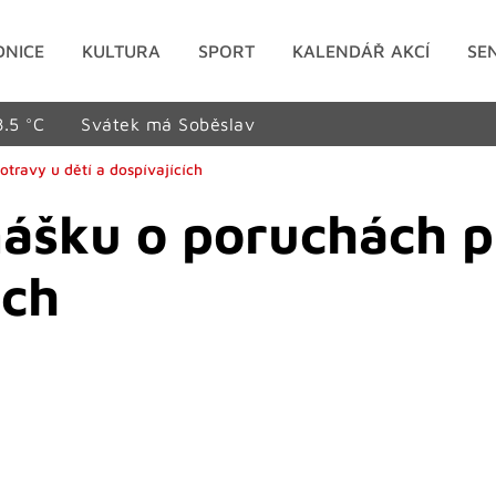
DNICE
KULTURA
SPORT
KALENDÁŘ AKCÍ
SE
8.5 °C
Svátek má Soběslav
travy u dětí a dospívajících
ášku o poruchách p
ích