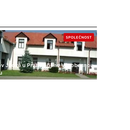
SPOLEČNOST
 Jílové u Prahy přijme Všeobecnou
u