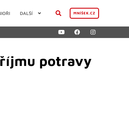
NIOŘI
DALŠÍ
MNÍŠEK.CZ
říjmu potravy