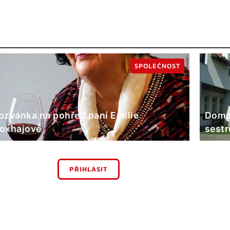
SPOLEČNOST
ozvánka na pohřeb paní Emilie
Domov
oxhajové
sestr
PŘIHLÁSIT