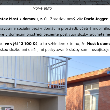
Nové auto
stav Most k domovu, z. ú
., Zbraslav nový vůz
Dacia Jogger
.
avotní a sociální péči v domácím prostředí, včetně mobilního 
teré v domácím prostředí pacienta poskytují služby srovnateln
kou
ve výši 12 100 Kč
, a to vzhledem k tomu, že
Most k dom
skou službu ani další jimi poskytované služby sami nezajišťuj