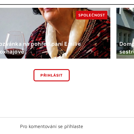
SPOLEČNOST
ozvánka na pohřeb paní Emilie
Domov
oxhajové
sestr
PŘIHLÁSIT
Pro komentování se přihlaste