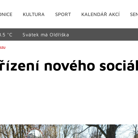
DNICE
KULTURA
SPORT
KALENDÁŘ AKCÍ
SE
8.5 °C
Svátek má Oldřiška
ozu
ořízení nového sociá