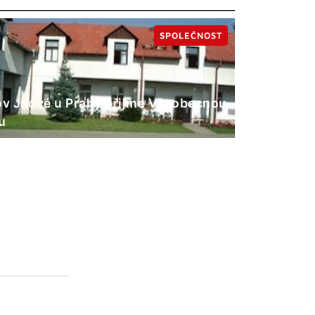
SPOLEČNOST
 Jílové u Prahy přijme Všeobecnou
u