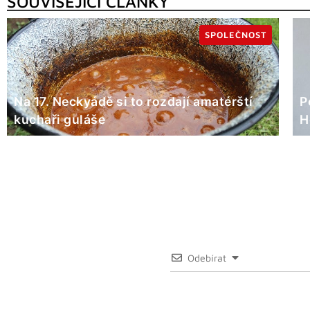
SOUVISEJÍCÍ ČLÁNKY
SPOLEČNOST
Na 17. Neckyádě si to rozdají amatérští
P
kuchaři guláše
H
Odebírat