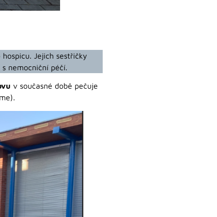
hospicu. Jejich sestřičky
é s nemocniční péčí.
ovu
v současné době pečuje
eme).