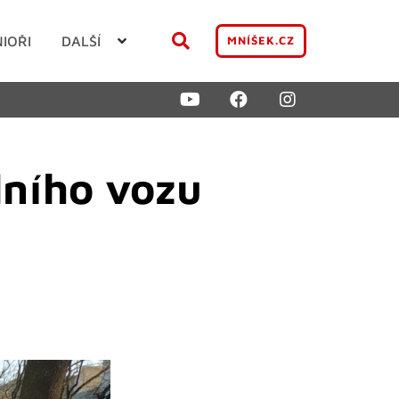
NIOŘI
DALŠÍ
MNÍŠEK.CZ
lního vozu