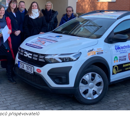
upců přispěvovatelů