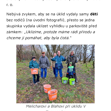
r. o.
Nebývá zvykem, aby se na úklid vydaly samy
děti
bez rodičů (na úvodní fotografii), přesto se jedna
skupinka vydala uklízet vyhlídku u parkoviště před
zámkem:
„Uklízíme, protože máme rádi přírodu a
chceme jí pomáhat, aby byla čistá.“
Melicharovi a Bláhovi při úklidu V