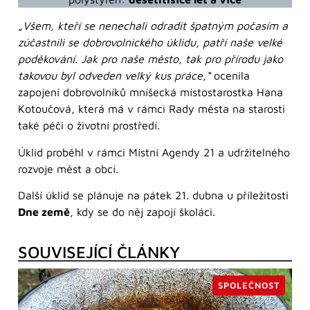
„Všem, kteří se nenechali odradit špatným počasím a
zúčastnili se dobrovolnického úklidu, patří naše velké
poděkování. Jak pro naše město, tak pro přírodu jako
takovou byl odveden velký kus práce,“
ocenila
zapojení dobrovolníků mníšecká místostarostka Hana
Kotoučová, která má v rámci Rady města na starosti
také péči o životní prostředí.
Úklid proběhl v rámci Místní Agendy 21 a udržitelného
rozvoje měst a obcí.
Další úklid se plánuje na pátek 21. dubna u příležitosti
Dne země
, kdy se do něj zapojí školáci.
SOUVISEJÍCÍ ČLÁNKY
SPOLEČNOST