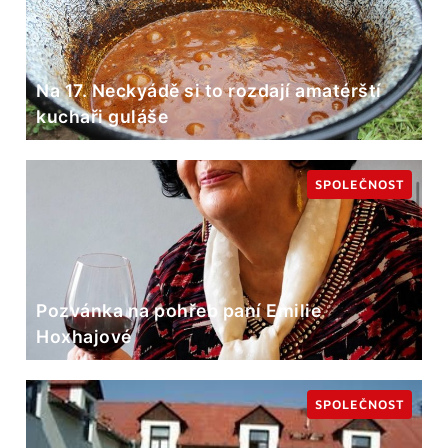
Na 17. Neckyádě si to rozdají amatérští
kuchaři guláše
SPOLEČNOST
Pozvánka na pohřeb paní Emilie
Hoxhajové
SPOLEČNOST