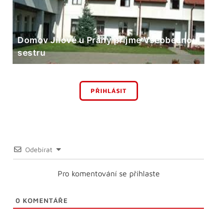
Domov Jílové u Prahy přijme Všeobecnou
sestru
PŘIHLÁSIT
Odebírat
Pro komentování se přihlaste
0
KOMENTÁŘE