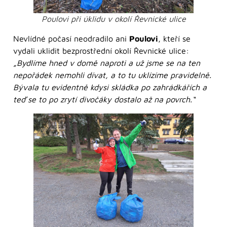
Poulovi při úklidu v okolí Řevnické ulice
Nevlídné počasí neodradilo ani
Poulovi
, kteří se
vydali uklidit bezprostřední okolí Řevnické ulice:
„Bydlíme hned v domě naproti a už jsme se na ten
nepořádek nemohli dívat, a to tu uklízíme pravidelně.
Bývala tu evidentně kdysi skládka po zahrádkářích a
teď se to po zrytí divočáky dostalo až na povrch.“