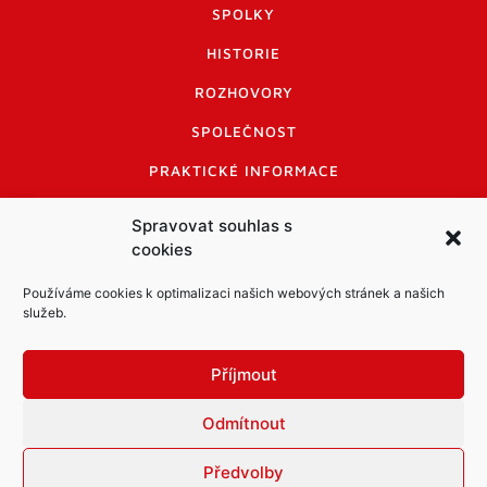
SPOLKY
HISTORIE
ROZHOVORY
SPOLEČNOST
PRAKTICKÉ INFORMACE
CENÍK INZERCE
Spravovat souhlas s
cookies
INFORMACE A KODEX DISKUTUJÍCÍCH
LOGO A LOGO MANUÁL
Používáme cookies k optimalizaci našich webových stránek a našich
služeb.
Příjmout
Odmítnout
Informace o zpracování osobních údajů
PDF archiv Zpravodajů
Cookies
Předvolby