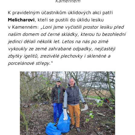
Kamenném
K pravidelným účastníkům úklidových akcí patří
Melicharovi
, kteří se pustili do úklidu lesíku
v Kamenném:
„Loni jsme vyčistili prostor lesíku před
naším domem od černé skládky, kterou tu bezohlední
jedinci dělali několik let. Letos na nás po zimě
vykoukly ze země zahrabané odpadky, nejčastěji
zbytky igelitů, zrezivělé plechovky i skleněné a
porcelánové střepy.“