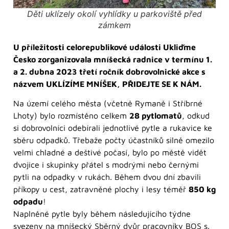
Děti uklízely okolí vyhlídky u parkoviště před
zámkem
U příležitosti celorepublikové události Ukliďme
Česko zorganizovala mníšecká radnice v termínu 1.
a 2. dubna 2023 třetí ročník dobrovolnické akce s
názvem UKLÍZÍME MNÍŠEK, PŘIDEJTE SE K NÁM.
Na území celého města (včetně Rymaně i Stříbrné
Lhoty) bylo rozmístěno celkem
28 pytlomatů
, odkud
si dobrovolníci odebírali jednotlivé pytle a rukavice ke
sběru odpadků. Třebaže počty účastníků silně omezilo
velmi chladné a deštivé počasí, bylo po městě vidět
dvojice i skupinky přátel s modrými nebo černými
pytli na odpadky v rukách. Během dvou dní zbavili
příkopy u cest, zatravněné plochy i lesy téměř
850 kg
odpadu
!
Naplněné pytle byly během následujícího týdne
svezeny na mníšecký Sběrný dvůr pracovníky BOS s.