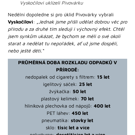
Vyskočilovi uklízeli Pivovárku
Nedělní dopoledne si pro úklid Pivovárky vybrali
Vyskočilovi
:
„Jednak jsme přišli udělat dobrou věc pro
přírodu a za druhé tím sleduji i výchovný efekt. Chtěl
jsem synkům ukázat, že bychom se měli o své okolí
starat a nedělat tu nepořádek, ať už jsme dospělí,
nebo ještě děti.“
PRŮMĚRNÁ DOBA ROZKLADU ODPADKŮ V
PŘÍRODĚ:
nedopalek od cigarety s filtrem:
15 let
igelitový sáček:
25 let
žvýkačka:
50 let
plastový kelímek:
70 let
hliníková plechovka od nápojů:
400 let
PET láhev:
450 let
pneumatika:
stovky let
sklo:
tisíc let a více
polystyren:
desetitisíce let a více