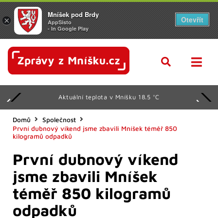
Mníšek pod Brdy
Otevřít
×
AppSisto
- In Google Play
Aktuální teplota v Mníšku 18.5 °C
Domů
Společnost
První dubnový víkend jsme zbavili Mníšek téměř 850
kilogramů odpadků
První dubnový víkend
jsme zbavili Mníšek
téměř 850 kilogramů
odpadků