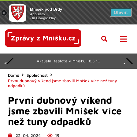
Mníšek pod Brdy
Otevřít
×
AppSisto
- In Google Play
Aktuální teplota v Mníšku 18.5 °C
Domů
Společnost
První dubnový víkend jsme zbavili Mníšek více než tuny
odpadků
První dubnový víkend
jsme zbavili Mníšek více
než tuny odpadků
22. 04. 2024
19