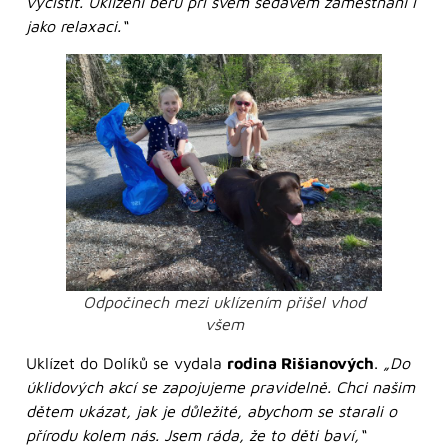
vyčistit. Uklízení beru při svém sedavém zaměstnání i
jako relaxaci.“
Odpočinech mezi uklízením přišel vhod
všem
Uklízet do Dolíků se vydala
rodina Rišianových
.
„Do
úklidových akcí se zapojujeme pravidelně. Chci našim
dětem ukázat, jak je důležité, abychom se starali o
přírodu kolem nás. Jsem ráda, že to děti baví,“