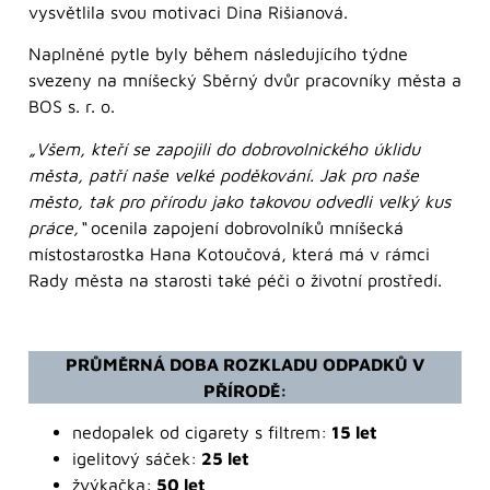
vysvětlila svou motivaci Dina Rišianová.
Naplněné pytle byly během následujícího týdne
svezeny na mníšecký Sběrný dvůr pracovníky města a
BOS s. r. o.
„Všem, kteří se zapojili do dobrovolnického úklidu
města, patří naše velké poděkování. Jak pro naše
město, tak pro přírodu jako takovou odvedli velký kus
práce,“
ocenila zapojení dobrovolníků mníšecká
místostarostka Hana Kotoučová, která má v rámci
Rady města na starosti také péči o životní prostředí.
PRŮMĚRNÁ DOBA ROZKLADU ODPADKŮ V
PŘÍRODĚ:
nedopalek od cigarety s filtrem:
15 let
igelitový sáček:
25 let
žvýkačka:
50 let