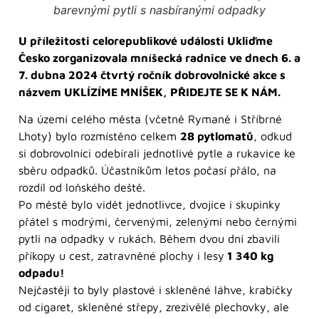
barevnými pytli s nasbíranými odpadky
U příležitosti celorepublikové události Ukliďme
Česko zorganizovala mníšecká radnice ve dnech 6. a
7. dubna 2024 čtvrtý ročník dobrovolnické akce s
názvem UKLÍZÍME MNÍŠEK, PŘIDEJTE SE K NÁM.
Na území celého města (včetně Rymaně i Stříbrné
Lhoty) bylo rozmístěno celkem
28 pytlomatů
, odkud
si dobrovolníci odebírali jednotlivé pytle a rukavice ke
sběru odpadků. Účastníkům letos počasí přálo, na
rozdíl od loňského deště.
Po městě bylo vidět jednotlivce, dvojice i skupinky
přátel s modrými, červenými, zelenými nebo černými
pytli na odpadky v rukách. Během dvou dní zbavili
příkopy u cest, zatravněné plochy i lesy
1 340 kg
odpadu!
Nejčastěji to byly plastové i skleněné láhve, krabičky
od cigaret, skleněné střepy, zrezivělé plechovky, ale