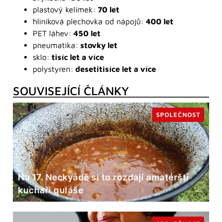
plastový kelímek:
70 let
hliníková plechovka od nápojů:
400 let
PET láhev:
450 let
pneumatika:
stovky let
sklo:
tisíc let a více
polystyren:
desetitisíce let a více
SOUVISEJÍCÍ ČLÁNKY
SPOLEČNOST
Na 17. Neckyádě si to rozdají amatérští
kuchaři guláše