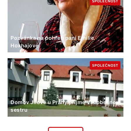
SPOLEČNOST
Pozvánka na pohřeb paní Emilie
Hoxhajové
SPOLEČNOST
Domov Jílové u Prahy přijme Všeobecnou
sestru